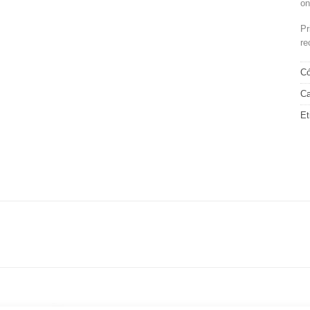
on
Pr
re
Có
Ca
Et