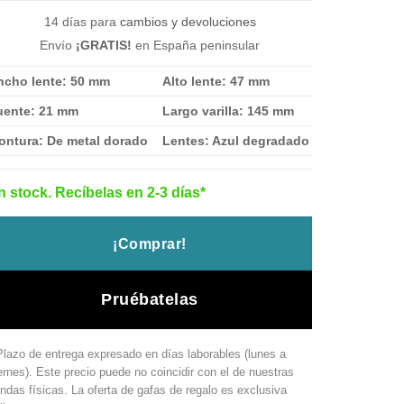
173.00 €.
121.00 €.
14 días para
cambios y devoluciones
Envío
¡GRATIS!
en España peninsular
ncho lente: 50 mm
Alto lente: 47 mm
uente: 21 mm
Largo varilla: 145 mm
ontura: De metal dorado
Lentes: Azul degradado
n stock. Recíbelas en 2-3 días*
¡Comprar!
Pruébatelas
Plazo de entrega expresado en días laborables (lunes a
ernes). Este precio puede no coincidir con el de nuestras
endas físicas. La oferta de gafas de regalo es exclusiva