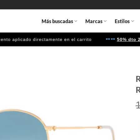
Más buscadas
Marcas
Estilos
 aplicado directamente en el carrito
50% dto 2ª u
R
R
Gafas
de sol
que
quiero