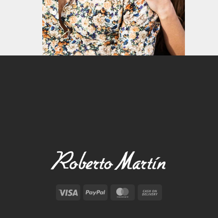
Visa
PayPal
MasterCard
Cash
On
Delivery