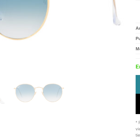
A
P
M
E
* 
vi
ti