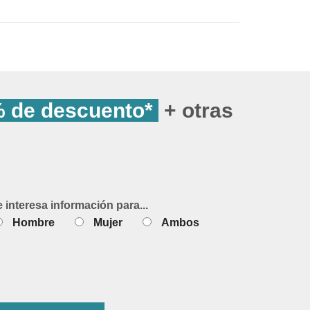
 de descuento*
+ otras
e interesa información para...
Hombre
Mujer
Ambos