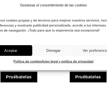
Gafas
Gestionar el consentimiento de las cookies
de sol
que
quiero
amos cookies propias y de terceros para mejorar nuestros servicios, rec
eferencias y mostrarte publicidad personalizada, acorde a tus intereses
es de navegación. ¡Todo para que tu experiencia sea excepcional!
 Ban RB 3447 029 50
Ray Ban RB 3447 11
Round Metal
53 Round Meta
El
El
El
162.00
€
113.00
€
182.00
€
127.00
€
Aceptar
Denegar
Ver preferenci
precio
precio
precio
original
actual
original
era:
es:
era:
¡Comprar!
¡Comprar!
Política de cookies
Aviso legal y política de privacidad
162.00 €.
113.00 €.
182.00 €
Pruébatelas
Pruébatelas