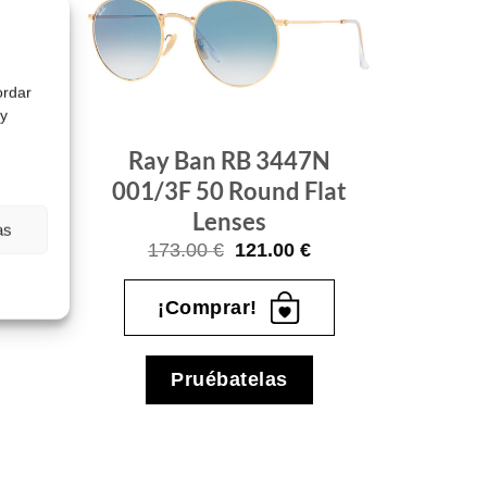
Gafas
Gafas
de sol
de sol
que
que
quiero
quiero
ordar
 y
Ray Ban RB 3447N
2/Z2
001/3F 50 Round Flat
l
Lenses
El
as
precio
El
El
173.00
€
121.00
€
actual
precio
precio
es:
original
actual
.
127.00 €.
era:
es:
¡Comprar!
173.00 €.
121.00 €.
Pruébatelas