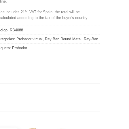
line.
ice includes 21% VAT for Spain, the total will be
calculated according to the tax of the buyer's country.
digo:
RB4088
tegorías:
Probador virtual
,
Ray Ban Round Metal
,
Ray-Ban
iqueta:
Probador