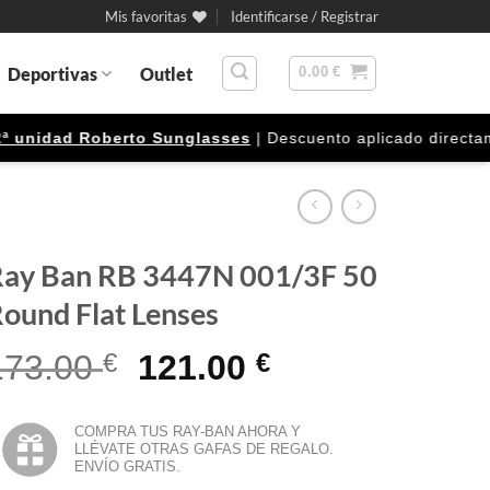
Mis favoritas
Identificarse / Registrar
Deportivas
Outlet
0.00
€
nidad Roberto Sunglasses
| Descuento aplicado directamente
ay Ban RB 3447N 001/3F 50
ound Flat Lenses
El
El
173.00
€
121.00
€
precio
precio
original
actual
COMPRA TUS RAY-BAN AHORA Y
LLÉVATE OTRAS GAFAS DE REGALO.
era:
es:
ENVÍO GRATIS.