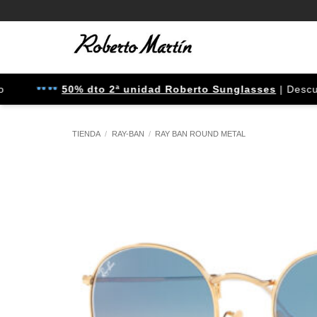
Saltar
al
contenido
50% dto 2ª unidad Roberto Sunglasses
| Descuento
TIENDA
/
RAY-BAN
/
RAY BAN ROUND METAL