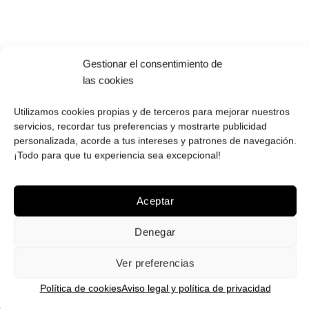
Gestionar el consentimiento de
Gafas
Gafas
las cookies
de sol
de sol
que
que
quiero
quiero
Utilizamos cookies propias y de terceros para mejorar nuestros
servicios, recordar tus preferencias y mostrarte publicidad
personalizada, acorde a tus intereses y patrones de navegación.
Gafas de sol Roberto
Gafas de sol Roberto
¡Todo para que tu experiencia sea excepcional!
polarizadas RO2299
RS2362
54.90
€
44.90
€
Aceptar
¡Comprar!
¡Comprar!
Denegar
Ver preferencias
Política de cookies
Aviso legal y política de privacidad