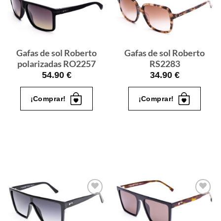
Gafas
Gafas
de sol
de sol
que
que
quiero
quiero
Gafas de sol Roberto
Gafas de sol Roberto
polarizadas RO2257
RS2283
54.90
€
34.90
€
¡Comprar!
¡Comprar!
Gafas
Gafas
de sol
de sol
que
que