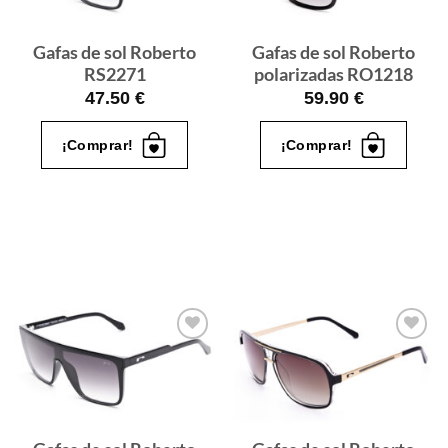
Gafas de sol Roberto
Gafas de sol Roberto
RS2271
polarizadas RO1218
47.50
€
59.90
€
¡Comprar!
¡Comprar!
Gafas
Gafas
de sol
de sol
que
que
quiero
quiero