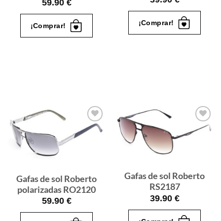
59.90
€
¡Comprar!
¡Comprar!
Gafas
Gafas
de sol
de sol
que
que
quiero
quiero
Gafas de sol Roberto
Gafas de sol Roberto
RS2187
polarizadas RO2120
39.90
€
59.90
€