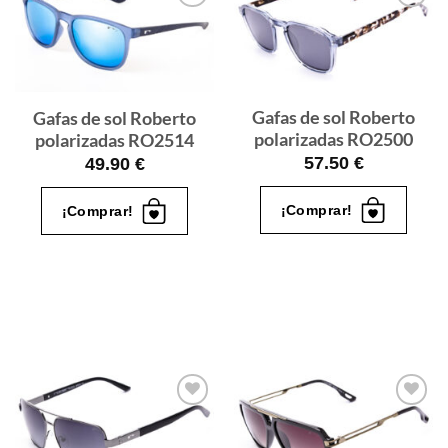
Gafas
Gafas
de sol
de sol
que
que
quiero
quiero
Gafas de sol Roberto
Gafas de sol Roberto
polarizadas RO2500
polarizadas RO2514
57.50
€
49.90
€
¡Comprar!
¡Comprar!
Gafas
Gafas
de sol
de sol
que
que