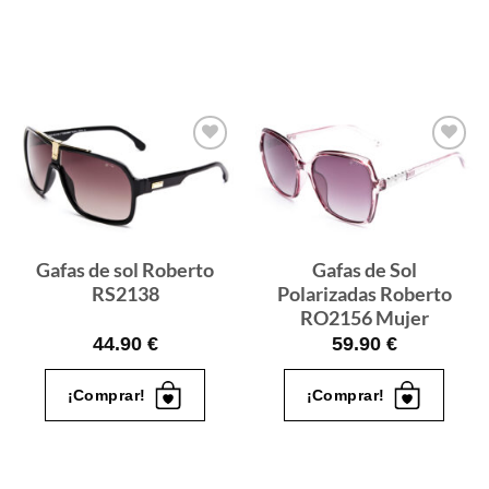
Gafas
Gafas
de sol
de sol
que
que
quiero
quiero
Gafas de sol Roberto
Gafas de Sol
RS2138
Polarizadas Roberto
RO2156 Mujer
44.90
€
59.90
€
¡Comprar!
¡Comprar!