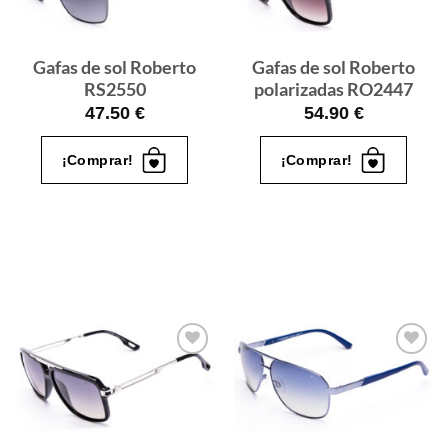
quiero
quiero
Gafas de sol Roberto
Gafas de sol Roberto
RS2550
polarizadas RO2447
47.50
€
54.90
€
¡Comprar!
¡Comprar!
Gafas
Gafas
de sol
de sol
que
que
quiero
quiero