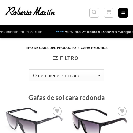
Saltar
al
contenido
ente en el carrito
50% dto 2ª unidad Roberto Sunglasses
TIPO DE CARA DEL PRODUCTO
/
CARA REDONDA
FILTRO
Gafas de sol cara redonda
Gafas
Gafas
de sol
de sol
que
que
quiero
quiero