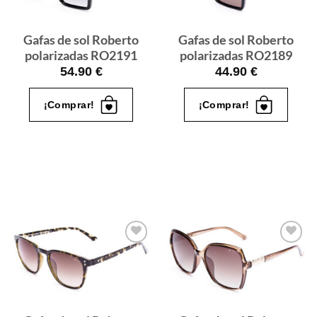
quiero
quiero
Gafas de sol Roberto
Gafas de sol Roberto
polarizadas RO2191
polarizadas RO2189
54.90
€
44.90
€
¡Comprar!
¡Comprar!
Gafas
Gafas
de sol
de sol
que
que
quiero
quiero