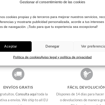
Gestionar el consentimiento de las cookies
fas de sol Roberto
Gafas de sol Robe
RS2800
RS2862
amos cookies propias y de terceros para mejorar nuestros servicios, rec
eferencias y mostrarte publicidad personalizada, acorde a tus intereses
44.90
€
47.50
€
es de navegación. ¡Todo para que tu experiencia sea excepcional!
¡Comprar!
¡Comprar!
Aceptar
Denegar
Ver preferenci
Política de cookies
Aviso legal y política de privacidad
ENVÍOS GRATIS
FÁCIL DEVOLUCIÓ
gratuitos.
Consulta aquí
toda la
Dispones de 14 días para hacer
lativa a envíos. We ship to all EU
o devoluciones de manera gra