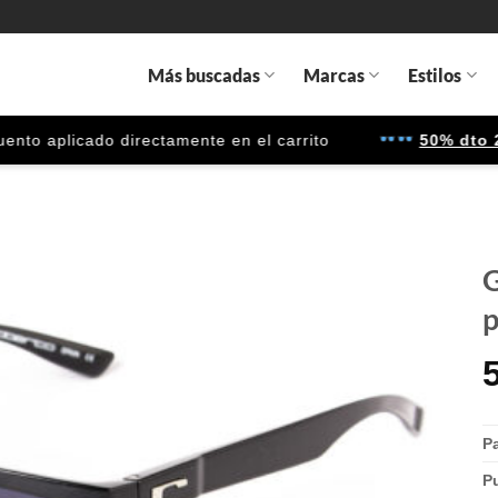
Más buscadas
Marcas
Estilos
 aplicado directamente en el carrito
50% dto 2ª u
G
p
Gafas
de sol
que
quiero
P
P