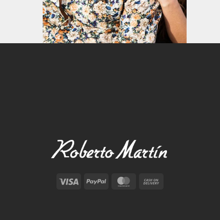
Visa
PayPal
MasterCard
Cash
On
Delivery