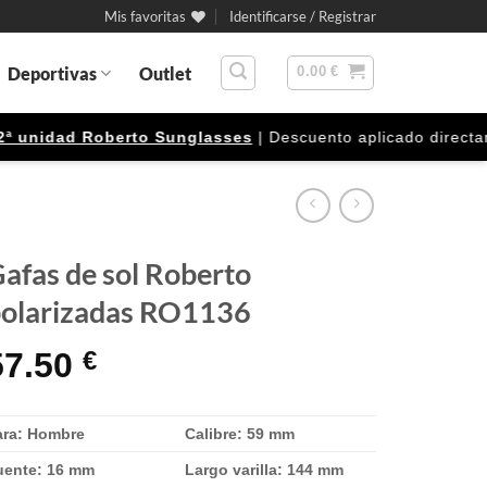
Mis favoritas
Identificarse / Registrar
Deportivas
Outlet
0.00
€
nidad Roberto Sunglasses
| Descuento aplicado directamente
afas de sol Roberto
olarizadas RO1136
57.50
€
ara: Hombre
Calibre: 59 mm
uente: 16 mm
Largo varilla: 144 mm