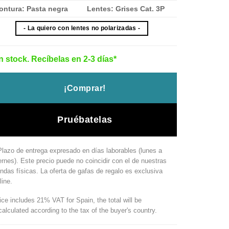
ontura: Pasta negra
Lentes: Grises Cat. 3P
- La quiero con lentes no polarizadas -
n stock. Recíbelas en 2-3 días*
¡Comprar!
Pruébatelas
Plazo de entrega expresado en días laborables (lunes a
ernes). Este precio puede no coincidir con el de nuestras
endas físicas. La oferta de gafas de regalo es exclusiva
line.
ice includes 21% VAT for Spain, the total will be
calculated according to the tax of the buyer's country.