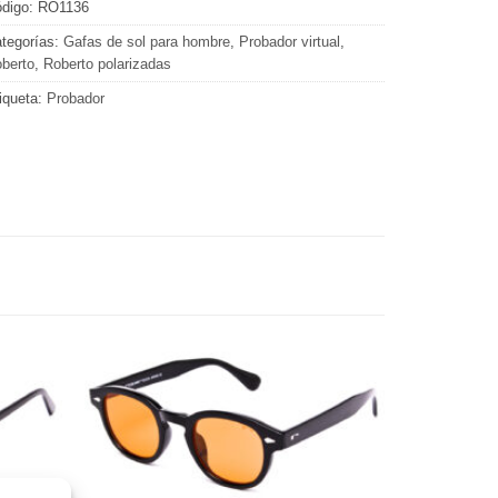
digo:
RO1136
tegorías:
Gafas de sol para hombre
,
Probador virtual
,
berto
,
Roberto polarizadas
iqueta:
Probador
Gafas
Gafas
de sol
de sol
que
que
quiero
quiero