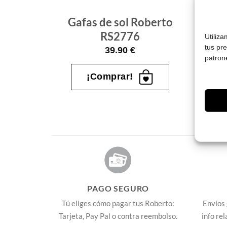
berto
Gafas de sol Roberto
Ga
RS2776
Utiliz
tus pr
39.90
€
patron
¡Comprar!
PAGO SEGURO
Tú eliges cómo pagar tus Roberto:
Envíos 
Tarjeta, Pay Pal o contra reembolso.
info re