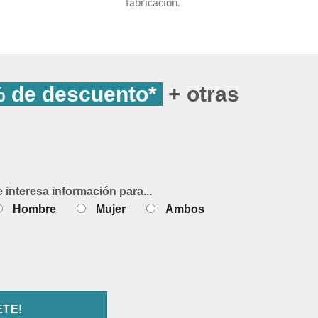
fabricación.
 de descuento*
+ otras
e interesa información para...
Hombre
Mujer
Ambos