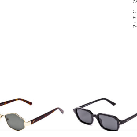
Có
Ca
Ro
Et
Gafas
de sol
que
quiero