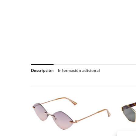
Descripción
Información adicional
Gafas
Gafas
de sol
de sol
que
que
quiero
quiero