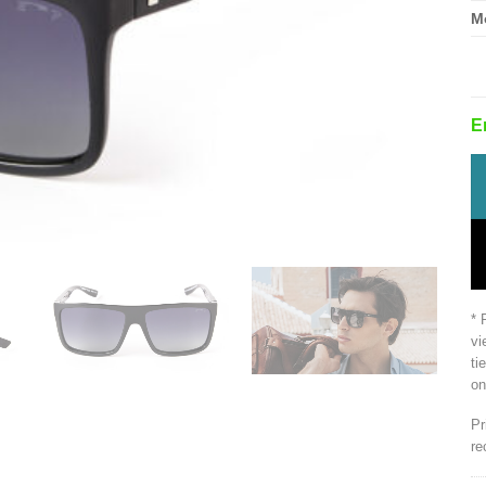
M
E
* 
vi
ti
on
Pr
re