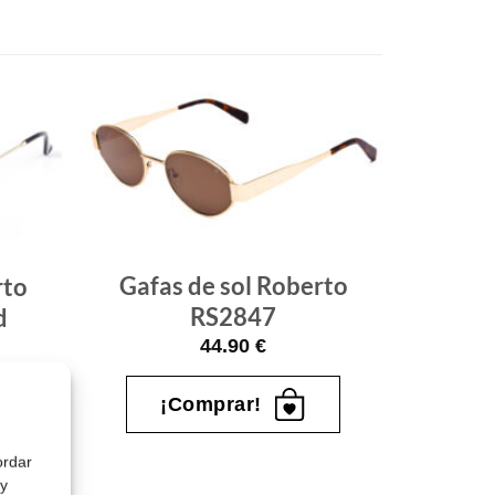
Gafas
Gafas
de sol
de sol
que
que
quiero
quiero
Gafas de sol Roberto
rto
RS2847
d
44.90
€
¡Comprar!
ordar
 y