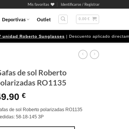
Mis favoritas
Identificarse / Registrar
Deportivas
Outlet
0.00
€
idad Roberto Sunglasses
| Descuento aplicado directamente
afas de sol Roberto
olarizadas RO1135
49.90
€
afas de sol Roberto polarizadas RO1135
edidas: 58-18-145 3P