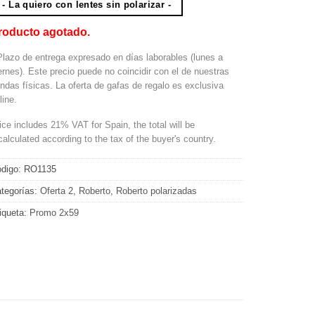
- La quiero con lentes sin polarizar -
roducto agotado.
Plazo de entrega expresado en días laborables (lunes a
ernes). Este precio puede no coincidir con el de nuestras
endas físicas. La oferta de gafas de regalo es exclusiva
line.
ice includes 21% VAT for Spain, the total will be
calculated according to the tax of the buyer's country.
digo:
RO1135
tegorías:
Oferta 2
,
Roberto
,
Roberto polarizadas
iqueta:
Promo 2x59