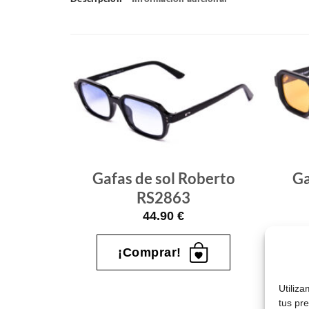
Gafas
Gafas
de sol
de sol
que
que
quiero
quiero
berto
Gafas de sol Roberto
Ga
RS2863
44.90
€
¡Comprar!
Utiliz
tus pr