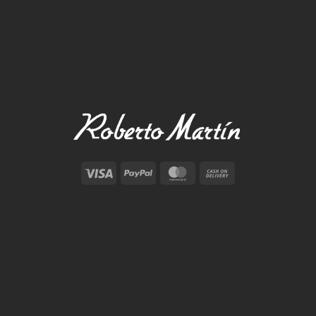
Visa
PayPal
MasterCard
Cash
On
Delivery