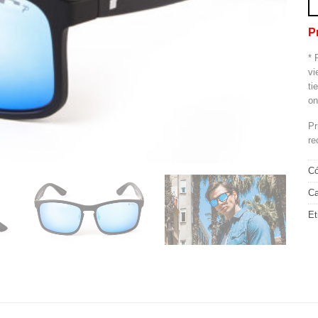
P
* 
vi
ti
on
Pr
re
Có
Ca
Et