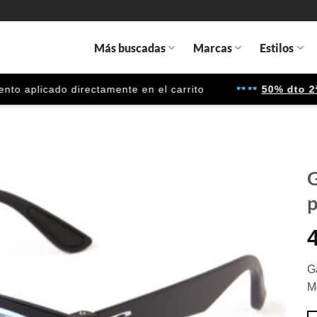
Más buscadas
Marcas
Estilos
aplicado directamente en el carrito
50% dto 2ª un
G
p
Gafas
de sol
que
quiero
G
M