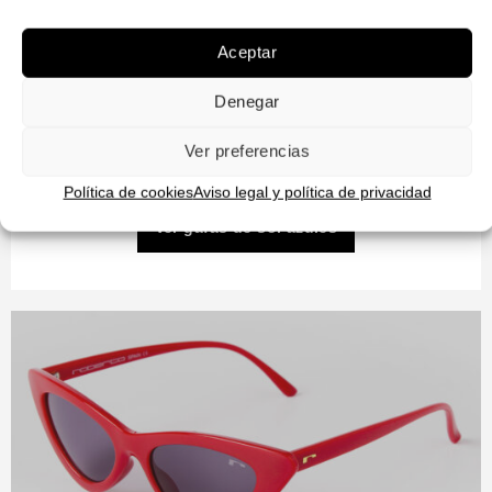
La montura azul es ideal para quienes desean
añadir un toque de color vibrante a su estilo. Su
Aceptar
frescura y energía aportan un aire relajado y
Denegar
moderno, perfecto para destacar sin perder
sofisticación. ¡Un accesorio imprescindible para un
Ver preferencias
look único!
Política de cookies
Aviso legal y política de privacidad
Ver gafas de sol azules