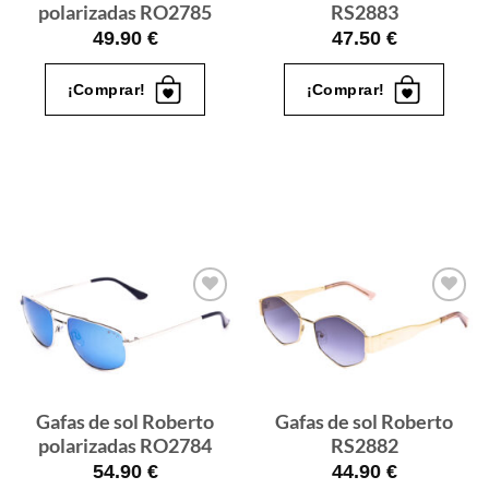
polarizadas RO2785
RS2883
49.90
€
47.50
€
¡Comprar!
¡Comprar!
Gafas
Gafas
de sol
de sol
que
que
quiero
quiero
Gafas de sol Roberto
Gafas de sol Roberto
polarizadas RO2784
RS2882
54.90
€
44.90
€