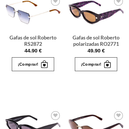
Gafas
Gafas
de sol
de sol
que
que
quiero
quiero
Gafas de sol Roberto
Gafas de sol Roberto
RS2872
polarizadas RO2771
44.90
€
49.90
€
¡Comprar!
¡Comprar!
Gafas
Gafas
de sol
de sol