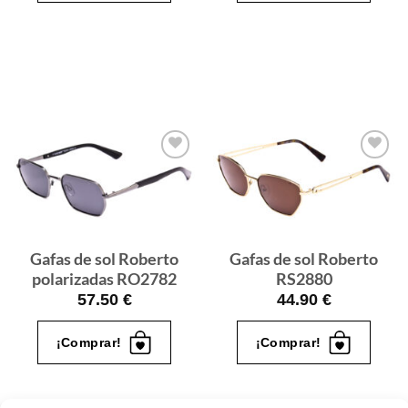
Gafas
Gafas
de sol
de sol
que
que
quiero
quiero
Gafas de sol Roberto
Gafas de sol Roberto
polarizadas RO2782
RS2880
57.50
€
44.90
€
¡Comprar!
¡Comprar!