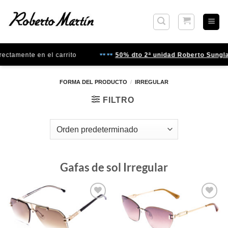
Saltar
al
contenido
amente en el carrito
50% dto 2ª unidad Roberto Sunglass
FORMA DEL PRODUCTO
/
IRREGULAR
FILTRO
Gafas de sol Irregular
Gafas
Gafas
de sol
de sol
que
que
quiero
quiero