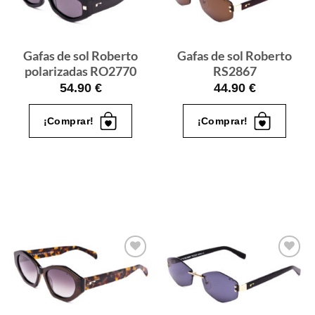
que
que
quiero
quiero
Gafas de sol Roberto
Gafas de sol Roberto
polarizadas RO2770
RS2867
54.90
€
44.90
€
¡Comprar!
¡Comprar!
Gafas
Gafas
de sol
de sol
que
que
quiero
quiero