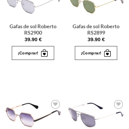
de sol
de sol
que
que
quiero
quiero
Gafas de sol Roberto
Gafas de sol Roberto
RS2900
RS2899
39.90
€
39.90
€
¡Comprar!
¡Comprar!
Gafas
Gafas
de sol
de sol
que
que
quiero
quiero