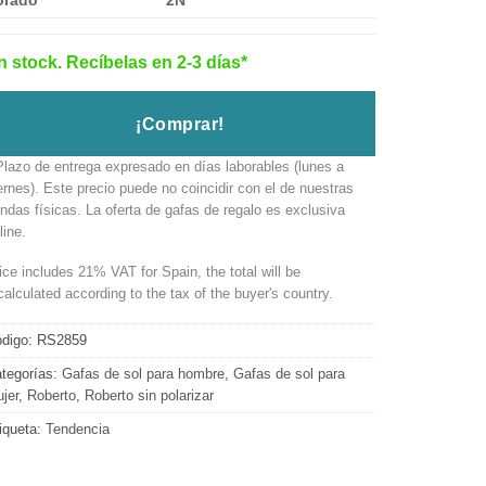
orado
2N
n stock. Recíbelas en 2-3 días*
¡Comprar!
Plazo de entrega expresado en días laborables (lunes a
ernes). Este precio puede no coincidir con el de nuestras
endas físicas. La oferta de gafas de regalo es exclusiva
line.
ice includes 21% VAT for Spain, the total will be
calculated according to the tax of the buyer's country.
digo:
RS2859
tegorías:
Gafas de sol para hombre
,
Gafas de sol para
jer
,
Roberto
,
Roberto sin polarizar
iqueta:
Tendencia