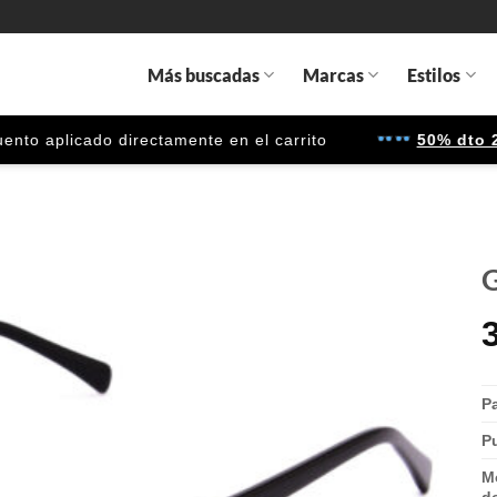
Más buscadas
Marcas
Estilos
 aplicado directamente en el carrito
50% dto 2ª u
G
Gafas
de sol
que
quiero
P
P
M