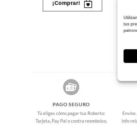
¡Comprar!
Utiliz
tus pr
patron
s
PAGO SEGURO
Tú eliges cómo pagar tus Roberto:
Envíos 
Tarjeta, Pay Pal o contra reembolso.
info re