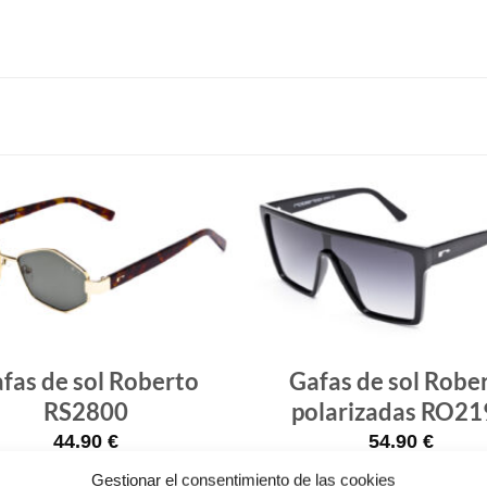
Gafas
de sol
que
quiero
fas de sol Roberto
Gafas de sol Robe
RS2800
polarizadas RO21
44.90
€
54.90
€
Gestionar el consentimiento de las cookies