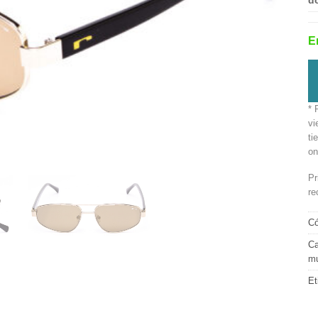
d
E
* 
vi
ti
on
Pr
re
Có
Ca
mu
Et