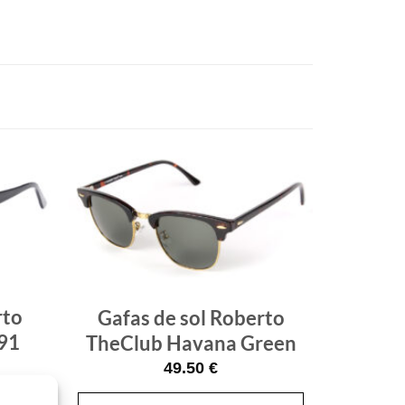
Gafas
Gafas
de sol
de sol
que
que
quiero
quiero
rto
Gafas de sol Roberto
91
TheClub Havana Green
49.50
€