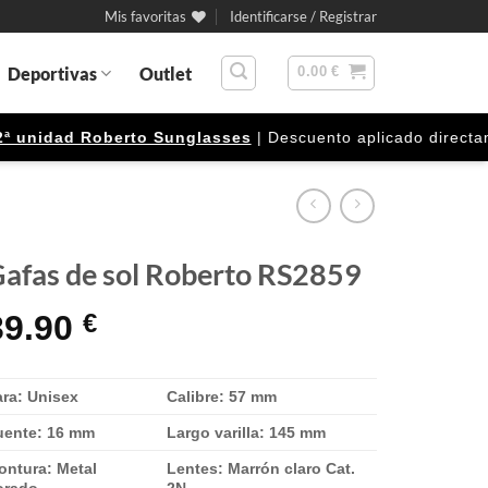
Mis favoritas
Identificarse / Registrar
Deportivas
Outlet
0.00
€
nidad Roberto Sunglasses
| Descuento aplicado directamente
afas de sol Roberto RS2859
39.90
€
ara: Unisex
Calibre: 57 mm
uente: 16 mm
Largo varilla: 145 mm
ontura: Metal
Lentes: Marrón claro Cat.