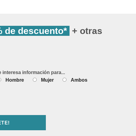
producto
 de descuento*
+ otras
e interesa información para...
Hombre
Mujer
Ambos