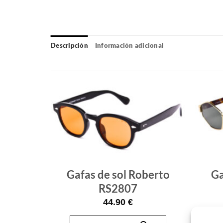
Descripción
Información adicional
Gafas
Gafas
de sol
de sol
que
que
quiero
quiero
Gafas de sol Roberto
Ga
berto
RS2807
old
44.90
€