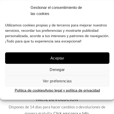
PAGO SEGURO
Gestionar el consentimiento de
Tú eliges cómo pagar tus Roberto: Tarjeta, Pay Pal o contra
las cookies
reembolso.
Utilizamos cookies propias y de terceros para mejorar nuestros
servicios, recordar tus preferencias y mostrarte publicidad
personalizada, acorde a tus intereses y patrones de navegación.
¡Todo para que tu experiencia sea excepcional!
ENVÍOS GRATIS
Aceptar
Envíos gratuitos.
Consulta aquí
toda la info relativa a envíos.
We ship to all EU countries.
Denegar
Ver preferencias
Política de cookies
Aviso legal y política de privacidad
FÁCIL DEVOLUCIÓN
Dispones de 14 días para hacer cambios o devoluciones de
manera gratuita.
Click aquí para + Info
.