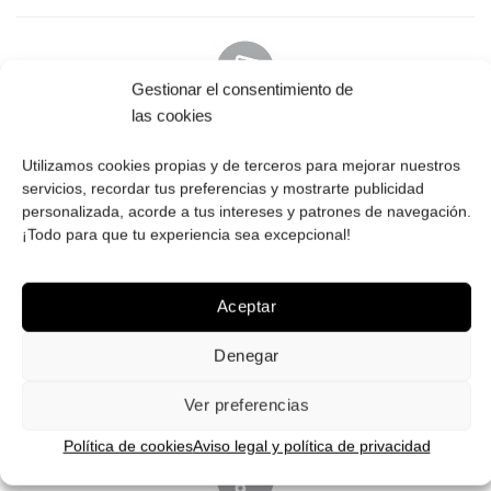
Gestionar el consentimiento de
las cookies
PAGO SEGURO
Tú eliges cómo pagar tus Roberto: Tarjeta, Pay Pal o contra
Utilizamos cookies propias y de terceros para mejorar nuestros
servicios, recordar tus preferencias y mostrarte publicidad
reembolso.
personalizada, acorde a tus intereses y patrones de navegación.
¡Todo para que tu experiencia sea excepcional!
Aceptar
ENVÍOS GRATIS
Denegar
Envíos gratuitos.
Consulta aquí
toda la info relativa a envíos.
We ship to all EU countries.
Ver preferencias
Política de cookies
Aviso legal y política de privacidad