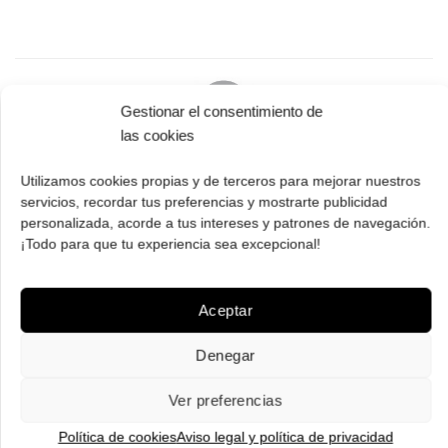
Gestionar el consentimiento de
las cookies
PAGO SEGURO
Utilizamos cookies propias y de terceros para mejorar nuestros
Tú eliges cómo pagar tus Roberto: Tarjeta, Pay Pal o contra
servicios, recordar tus preferencias y mostrarte publicidad
reembolso.
personalizada, acorde a tus intereses y patrones de navegación.
¡Todo para que tu experiencia sea excepcional!
Aceptar
ENVÍOS GRATIS
Denegar
Envíos gratuitos.
Consulta aquí
toda la info relativa a envíos.
Ver preferencias
We ship to all EU countries.
Política de cookies
Aviso legal y política de privacidad