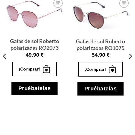
Gafas
Gafas
de sol
de sol
que
que
quiero
quiero
Gafas de sol Roberto
Gafas de sol Roberto
polarizadas RO2073
polarizadas RO1075
49.90
€
54.90
€
¡Comprar!
¡Comprar!
Pruébatelas
Pruébatelas