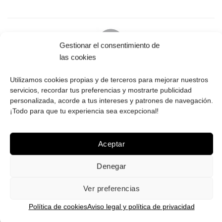
Gestionar el consentimiento de
las cookies
PAGO SEGURO
Utilizamos cookies propias y de terceros para mejorar nuestros
Tú eliges cómo pagar tus Roberto: Tarjeta, Pay Pal o contra
servicios, recordar tus preferencias y mostrarte publicidad
reembolso.
personalizada, acorde a tus intereses y patrones de navegación.
¡Todo para que tu experiencia sea excepcional!
Aceptar
ENVÍOS GRATIS
Denegar
Envíos gratuitos.
Consulta aquí
toda la info relativa a envíos.
Ver preferencias
We ship to all EU countries.
Política de cookies
Aviso legal y política de privacidad