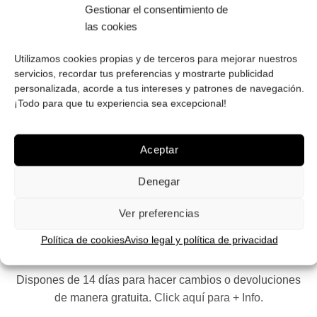
PAGO SEGURO
Gestionar el consentimiento de
Tú eliges cómo pagar tus Roberto: Tarjeta, Pay Pal o
las cookies
contra reembolso.
Utilizamos cookies propias y de terceros para mejorar nuestros
servicios, recordar tus preferencias y mostrarte publicidad
personalizada, acorde a tus intereses y patrones de navegación.
¡Todo para que tu experiencia sea excepcional!
ENVÍOS GRATIS
Envíos gratuitos.
Consulta aquí
toda la info relativa a
Aceptar
envíos. We ship to all EU countries.
Denegar
Ver preferencias
Política de cookies
Aviso legal y política de privacidad
FÁCIL DEVOLUCIÓN
Dispones de 14 días para hacer cambios o devoluciones
de manera gratuita.
Click aquí para + Info
.