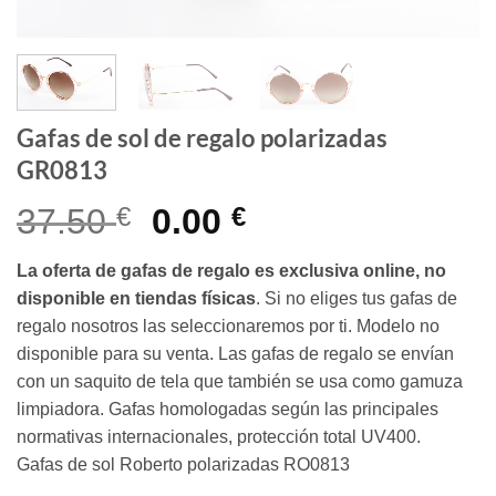
Gafas de sol de regalo polarizadas
GR0813
El
El
37.50
€
0.00
€
precio
precio
La oferta de gafas de regalo es exclusiva online, no
original
actual
disponible en tiendas físicas
. Si no eliges tus gafas de
era:
es:
regalo nosotros las seleccionaremos por ti. Modelo no
37.50 €.
0.00 €.
disponible para su venta. Las gafas de regalo se envían
con un saquito de tela que también se usa como gamuza
limpiadora. Gafas homologadas según las principales
normativas internacionales, protección total UV400.
Gafas de sol Roberto polarizadas RO0813