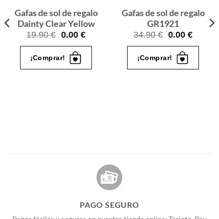
Gafas de sol de regalo
Gafas de sol de regalo
Dainty Clear Yellow
GR1921
El
El
El
El
19.90
€
0.00
€
34.90
€
0.00
€
o
precio
precio
precio
precio
l
original
actual
original
actual
¡Comprar!
¡Comprar!
era:
es:
era:
es:
€.
19.90 €.
0.00 €.
34.90 €.
0.00 €.
PAGO SEGURO
Pagos fáciles y seguros en nuestra tienda online: Tarjeta, Pay