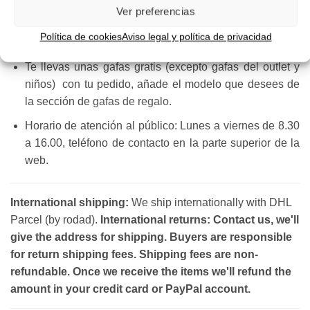
(laborables de lunes a viernes, sábados no hay envíos
Ver preferencias
ni entregas, disponibilidad de cada modelo indicada en
Política de cookies
Aviso legal y política de privacidad
la ficha de producto).
Te llevas unas gafas gratis (excepto gafas del outlet y
niños) con tu pedido, añade el modelo que desees de
la sección de
gafas de regalo
.
Horario de atención al público: Lunes a viernes de 8.30
a 16.00, teléfono de contacto en la parte superior de la
web.
International shipping:
We ship internationally with DHL
Parcel (by rodad).
International returns: Contact us, we'll
give the address for shipping. Buyers are responsible
for return shipping fees. Shipping fees are non-
refundable. Once we receive the items we'll refund the
amount in your credit card or PayPal account.