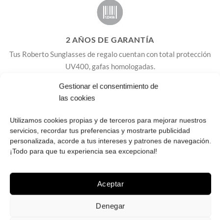
2 AÑOS DE GARANTÍA
Tus Roberto Sunglasses de regalo cuentan con total protección
UV400, gafas homologadas.
Gestionar el consentimiento de
las cookies
Envío ¡GRATIS! en España peninsular, Baleares 5
Utilizamos cookies propias y de terceros para mejorar nuestros
euros, no enviamos a Canarias, Ceuta y Melilla.
servicios, recordar tus preferencias y mostrarte publicidad
Cambios y devoluciones: GRATIS en la península,
personalizada, acorde a tus intereses y patrones de navegación.
5€ Baleares
.
¡Todo para que tu experiencia sea excepcional!
Dispones de 14 días para cambios y devoluciones.
Aceptar
Las gafas se suministran con accesorios para su
cuidado y limpieza y cuentan con 2 años de garantía.
Denegar
Recibe tus gafas de sol en casa en 3 o 4 días