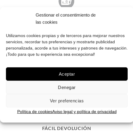
Gestionar el consentimiento de
PAGO SEGURO
las cookies
Tú eliges cómo pagar tus Roberto: Tarjeta, Pay Pal o contra
reembolso.
Utilizamos cookies propias y de terceros para mejorar nuestros
servicios, recordar tus preferencias y mostrarte publicidad
personalizada, acorde a tus intereses y patrones de navegación.
¡Todo para que tu experiencia sea excepcional!
ENVÍOS GRATIS
Aceptar
Envíos gratuitos.
Consulta aquí
toda la info relativa a envíos.
Denegar
We ship to all EU countries.
Ver preferencias
Política de cookies
Aviso legal y política de privacidad
FÁCIL DEVOLUCIÓN