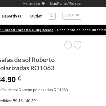
Mis favoritas
Identificarse / Registrar
Deportivas
Outlet
0.00
€
nidad Roberto Sunglasses
| Descuento aplicado directamente
afas de sol Roberto
olarizadas RO1063
34.90
€
afas de sol Roberto polarizadas RO1063
edidas: 59-16-140 3P