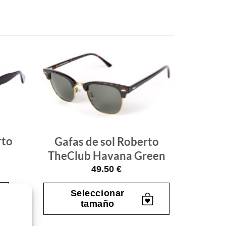
Gafas
Gafas
de sol
de sol
que
que
quiero
quiero
rto
Gafas de sol Roberto
TheClub Havana Green
49.50
€
Seleccionar
tamaño
Este