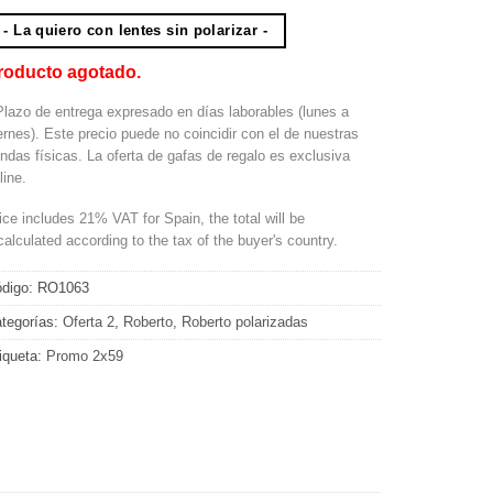
- La quiero con lentes sin polarizar -
roducto agotado.
Plazo de entrega expresado en días laborables (lunes a
ernes). Este precio puede no coincidir con el de nuestras
endas físicas. La oferta de gafas de regalo es exclusiva
line.
ice includes 21% VAT for Spain, the total will be
calculated according to the tax of the buyer's country.
digo:
RO1063
tegorías:
Oferta 2
,
Roberto
,
Roberto polarizadas
iqueta:
Promo 2x59