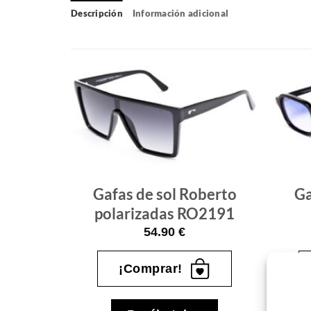
Descripción
Información adicional
Gafas
Gafas
de sol
de sol
que
que
quiero
quiero
berto
Gafas de sol Roberto
Ga
polarizadas RO2191
54.90
€
¡Comprar!