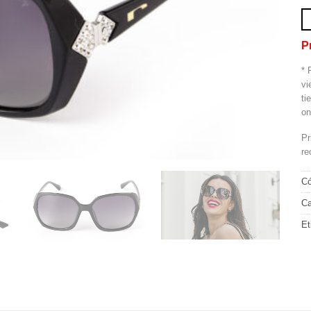
P
* 
vi
ti
on
Pr
re
Có
Ca
Et