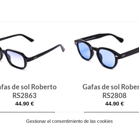
Gafas
de sol
que
quiero
fas de sol Roberto
Gafas de sol Robe
RS2863
RS2808
44.90
€
44.90
€
¡Comprar!
¡Comprar!
Gestionar el consentimiento de las cookies