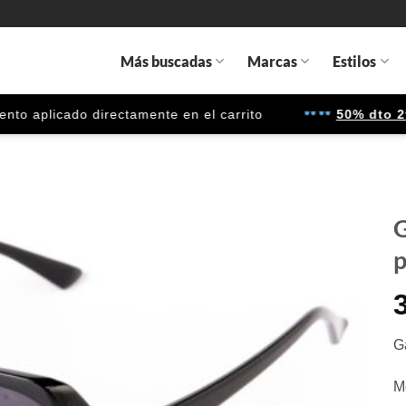
Más buscadas
Marcas
Estilos
 aplicado directamente en el carrito
50% dto 2ª u
G
p
Gafas
de sol
que
quiero
G
M