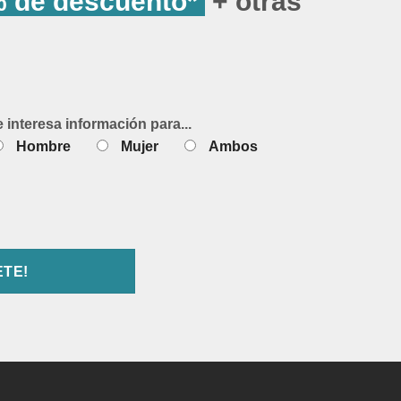
 de descuento*
+ otras
e interesa información para...
Hombre
Mujer
Ambos