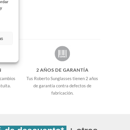
ordar
producto
 y
tiene
múltiples
variantes.
Las
as
opciones
se
pueden
N
2 AÑOS DE GARANTÍA
elegir
 cambios
Tus Roberto Sunglasses tienen 2 años
en
tuita.
de garantía contra defectos de
la
fabricación.
página
de
producto