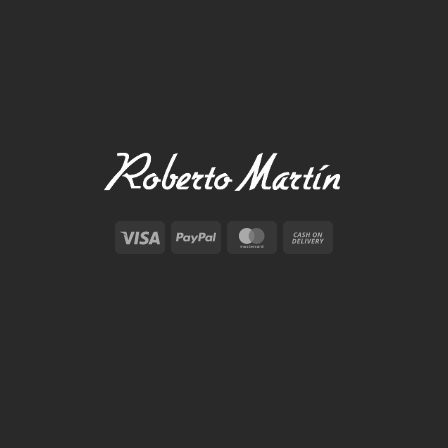
Visa
PayPal
MasterCard
Cash
On
Delivery