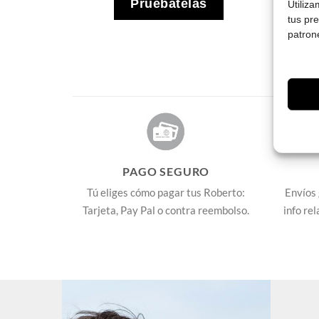
Pruébatelas
Utiliz
tus pr
patron
PAGO SEGURO
Tú eliges cómo pagar tus Roberto:
Envíos 
Tarjeta, Pay Pal o contra reembolso.
info re