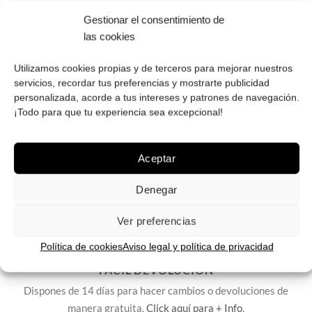
PAGO SEGURO
Gestionar el consentimiento de
Tú eliges cómo pagar tus Roberto: Tarjeta, Pay Pal o contra
las cookies
reembolso.
Utilizamos cookies propias y de terceros para mejorar nuestros
servicios, recordar tus preferencias y mostrarte publicidad
personalizada, acorde a tus intereses y patrones de navegación.
¡Todo para que tu experiencia sea excepcional!
ENVÍOS GRATIS
Aceptar
Envíos gratuitos.
Consulta aquí
toda la info relativa a envíos.
We ship to all EU countries.
Denegar
Ver preferencias
Política de cookies
Aviso legal y política de privacidad
FÁCIL DEVOLUCIÓN
Dispones de 14 días para hacer cambios o devoluciones de
manera gratuita.
Click aquí para + Info
.