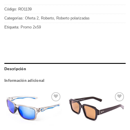
Código:
RO1139
Categorías:
Oferta 2
,
Roberto
,
Roberto polarizadas
Etiqueta:
Promo 2x59
Descripción
Información adicional
Gafas
Gafas
de sol
de sol
que
que
quiero
quiero