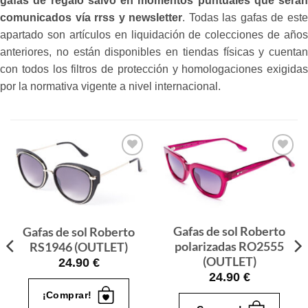
gafas de regalo salvo en momentos puntuales que serán
comunicados vía rrss y newsletter
. Todas las gafas de est
apartado son artículos en liquidación de colecciones de años
anteriores, no están disponibles en tiendas físicas y cuentan
con todos los filtros de protección y homologaciones exigidas
por la normativa vigente a nivel internacional.
Gafas
Gafas
de sol
de sol
que
que
quiero
quiero
Gafas de sol Roberto
Gafas de sol Roberto
polarizadas RO2555
RS1946 (OUTLET)
(OUTLET)
24.90
€
24.90
€
¡Comprar!