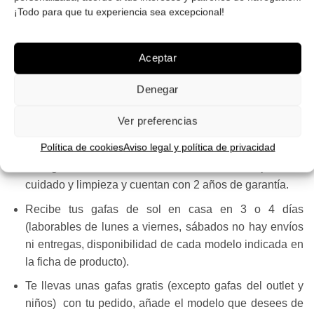
¡Todo para que tu experiencia sea excepcional!
Aceptar
Envío ¡GRATIS! en España peninsular, Baleares 5
euros, no enviamos a Canarias, Ceuta y Melilla.
Denegar
Cambios y devoluciones: GRATIS en la península,
5€ Baleares
.
Ver preferencias
Dispones de 14 días para cambios y devoluciones.
Política de cookies
Aviso legal y política de privacidad
Las gafas se suministran con accesorios para su
cuidado y limpieza y cuentan con 2 años de garantía.
Recibe tus gafas de sol en casa en 3 o 4 días
(laborables de lunes a viernes, sábados no hay envíos
ni entregas, disponibilidad de cada modelo indicada en
la ficha de producto).
Te llevas unas gafas gratis (excepto gafas del outlet y
niños) con tu pedido, añade el modelo que desees de