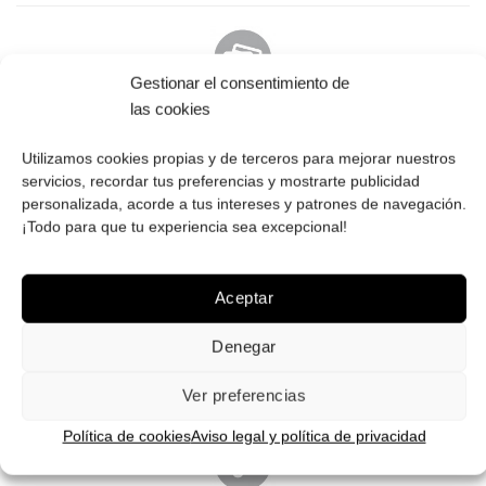
Gestionar el consentimiento de
las cookies
PAGO SEGURO
Tú eliges cómo pagar tus Roberto: Tarjeta, Pay Pal o contra
Utilizamos cookies propias y de terceros para mejorar nuestros
reembolso.
servicios, recordar tus preferencias y mostrarte publicidad
personalizada, acorde a tus intereses y patrones de navegación.
¡Todo para que tu experiencia sea excepcional!
Aceptar
ENVÍOS GRATIS
Denegar
Envíos gratuitos.
Consulta aquí
toda la info relativa a envíos.
We ship to all EU countries.
Ver preferencias
Política de cookies
Aviso legal y política de privacidad