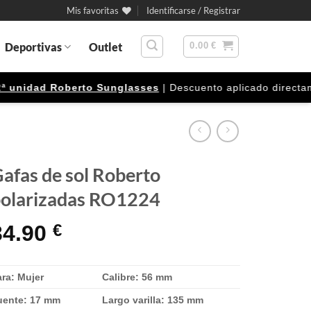
Mis favoritas
Identificarse / Registrar
Deportivas
Outlet
0.00
€
nidad Roberto Sunglasses
| Descuento aplicado directamente
afas de sol Roberto
olarizadas RO1224
34.90
€
ra: Mujer
Calibre: 56 mm
uente: 17 mm
Largo varilla: 135 mm