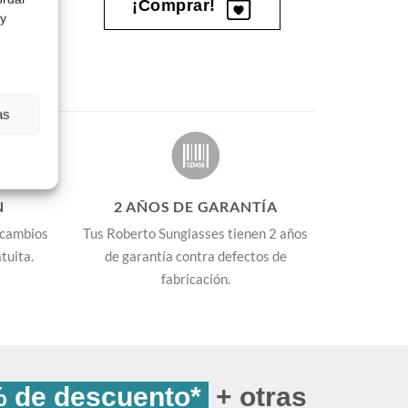
¡Comprar!
 y
as
N
2 AÑOS DE GARANTÍA
 cambios
Tus Roberto Sunglasses tienen 2 años
tuita.
de garantía contra defectos de
fabricación.
 de descuento*
+ otras