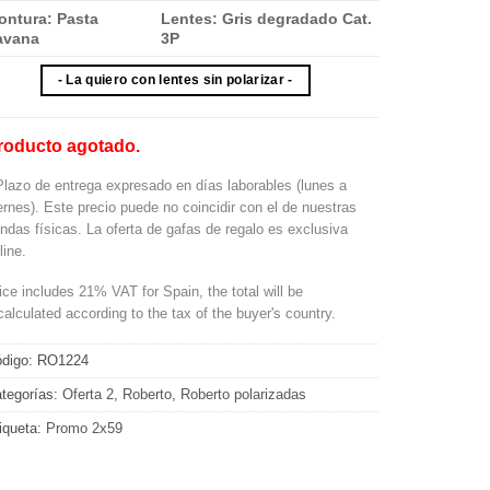
ontura: Pasta
Lentes: Gris degradado Cat.
avana
3P
- La quiero con lentes sin polarizar -
roducto agotado.
Plazo de entrega expresado en días laborables (lunes a
ernes). Este precio puede no coincidir con el de nuestras
endas físicas. La oferta de gafas de regalo es exclusiva
line.
ice includes 21% VAT for Spain, the total will be
calculated according to the tax of the buyer's country.
digo:
RO1224
tegorías:
Oferta 2
,
Roberto
,
Roberto polarizadas
iqueta:
Promo 2x59