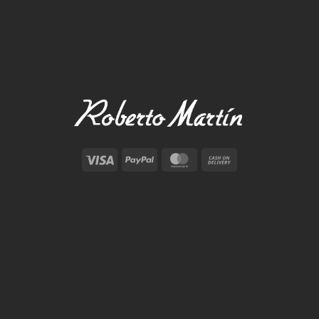
Visa
PayPal
MasterCard
Cash
On
Delivery