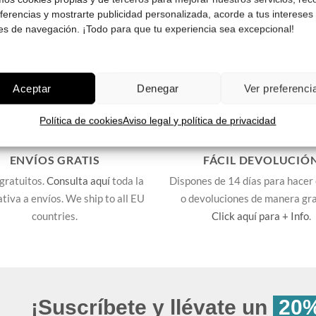
¡Comprar!
¡Comprar!
eferencias y mostrarte publicidad personalizada, acorde a tus intereses
es de navegación. ¡Todo para que tu experiencia sea excepcional!
Aceptar
Denegar
Ver preferenci
Política de cookies
Aviso legal y política de privacidad
ENVÍOS GRATIS
FÁCIL DEVOLUCIÓ
gratuitos.
Consulta aquí
toda la
Dispones de 14 días para hacer
lativa a envíos. We ship to all EU
o devoluciones de manera gra
countries.
Click aquí para + Info
.
¡Suscríbete y llévate un
20%