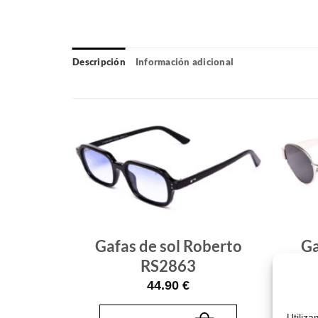
Descripción
Información adicional
Gafas
Gafas
de sol
de sol
que
que
quiero
quiero
berto
Gafas de sol Roberto
Ga
RS2863
44.90
€
Utiliz