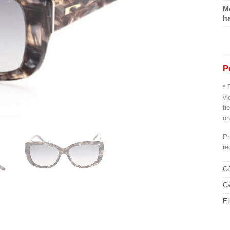
M
h
P
* 
vi
ti
on
Pr
re
Có
Ca
Et