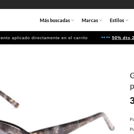
Más buscadas
Marcas
Estilos
 aplicado directamente en el carrito
50% dto 2ª u
G
p
Gafas
de sol
que
quiero
Pa
P