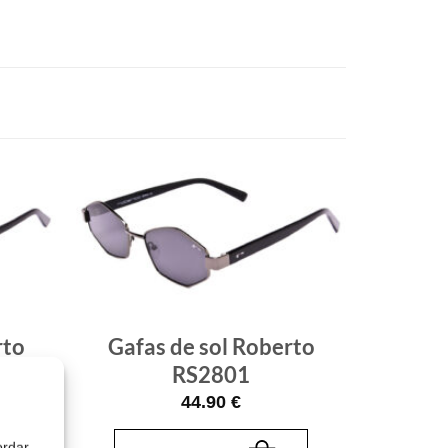
Gafas
Gafas
de sol
de sol
que
que
quiero
quiero
rto
Gafas de sol Roberto
RS2801
44.90
€
ordar