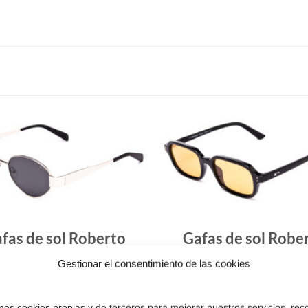
Gafas
de sol
que
quiero
fas de sol Roberto
Gafas de sol Robe
RS2848
RS2864
Gestionar el consentimiento de las cookies
39.90
€
47.50
€
amos cookies propias y de terceros para mejorar nuestros servicios, rec