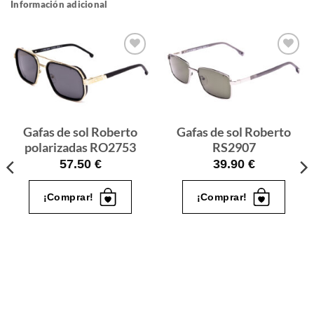
Información adicional
Gafas
Gafas
de sol
de sol
que
que
quiero
quiero
Gafas de sol Roberto
Gafas de sol Roberto
polarizadas RO2753
RS2907
57.50
€
39.90
€
¡Comprar!
¡Comprar!