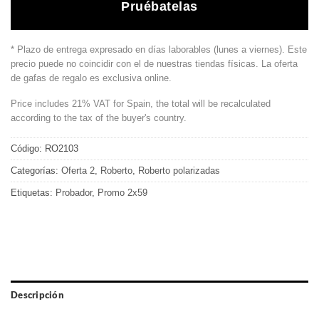
Pruébatelas
* Plazo de entrega expresado en días laborables (lunes a viernes). Este
precio puede no coincidir con el de nuestras tiendas físicas. La oferta
de gafas de regalo es exclusiva online.
Price includes 21% VAT for Spain, the total will be recalculated
according to the tax of the buyer's country.
Código:
RO2103
Categorías:
Oferta 2
,
Roberto
,
Roberto polarizadas
Etiquetas:
Probador
,
Promo 2x59
Descripción