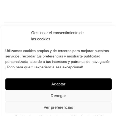
Gestionar el consentimiento de
las cookies
PAGO SEGURO
Utilizamos cookies propias y de terceros para mejorar nuestros
servicios, recordar tus preferencias y mostrarte publicidad
Tú eliges cómo pagar tus Roberto: Tarjeta, Pay Pal o contra
personalizada, acorde a tus intereses y patrones de navegación.
reembolso.
¡Todo para que tu experiencia sea excepcional!
Aceptar
Denegar
ENVÍOS GRATIS
Envíos gratuitos.
Consulta aquí
toda la info relativa a envíos.
Ver preferencias
We ship to all EU countries.