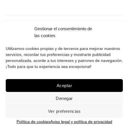
Gestionar el consentimiento de
las cookies
PAGO SEGURO
Utilizamos cookies propias y de terceros para mejorar nuestros
Tú eliges cómo pagar tus Roberto: Tarjeta, Pay Pal o contra
servicios, recordar tus preferencias y mostrarte publicidad
personalizada, acorde a tus intereses y patrones de navegación.
reembolso.
¡Todo para que tu experiencia sea excepcional!
Aceptar
ENVÍOS GRATIS
Denegar
Envíos gratuitos.
Consulta aquí
toda la info relativa a envíos.
Ver preferencias
We ship to all EU countries.
Política de cookies
Aviso legal y política de privacidad