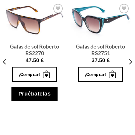
Gafas
Gafas
de sol
de sol
que
que
quiero
quiero
Gafas de sol Roberto
Gafas de sol Roberto
RS2270
RS2751
47.50
€
37.50
€
¡Comprar!
¡Comprar!
Pruébatelas