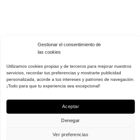
Gestionar el consentimiento de
las cookies
Utilizamos cookies propias y de terceros para mejorar nuestros
PAGO SEGURO
servicios, recordar tus preferencias y mostrarte publicidad
Tú eliges cómo pagar tus Roberto: Tarjeta, Pay Pal o contra
personalizada, acorde a tus intereses y patrones de navegación.
¡Todo para que tu experiencia sea excepcional!
reembolso.
Aceptar
Denegar
ENVÍOS GRATIS
Ver preferencias
Envíos gratuitos.
Consulta aquí
toda la info relativa a envíos.