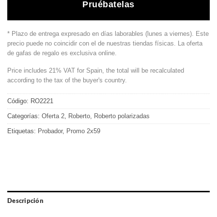
Pruébatelas
* Plazo de entrega expresado en días laborables (lunes a viernes). Este
precio puede no coincidir con el de nuestras tiendas físicas. La oferta
de gafas de regalo es exclusiva online.
Price includes 21% VAT for Spain, the total will be recalculated
according to the tax of the buyer's country.
Código:
RO2221
Categorías:
Oferta 2
,
Roberto
,
Roberto polarizadas
Etiquetas:
Probador
,
Promo 2x59
Descripción