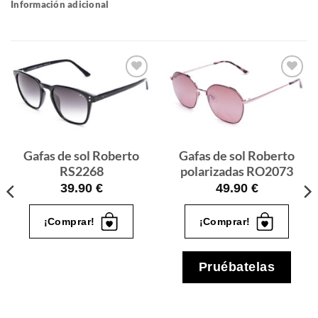
Información adicional
Gafas
Gafas
de sol
de sol
que
que
quiero
quiero
Gafas de sol Roberto
Gafas de sol Roberto
RS2268
polarizadas RO2073
39.90
€
49.90
€
¡Comprar!
¡Comprar!
Pruébatelas