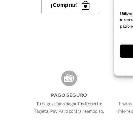
¡Comprar!
Utiliz
tus pr
patron
PAGO SEGURO
Tú eliges cómo pagar tus Roberto:
Envíos 
Tarjeta, Pay Pal o contra reembolso.
info re