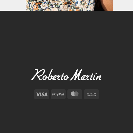
Visa
PayPal
MasterCard
Cash
On
Delivery