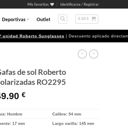
Mis favoritas
Identificarse / Registrar
Deportivas
Outlet
0.00
€
nidad Roberto Sunglasses
| Descuento aplicado directamente
afas de sol Roberto
olarizadas RO2295
49.90
€
ara: Hombre
Calibre: 54 mm
uente: 17 mm
Largo varilla: 145 mm