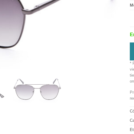
M
E
* 
vi
ti
on
Pr
re
Có
Ca
Et