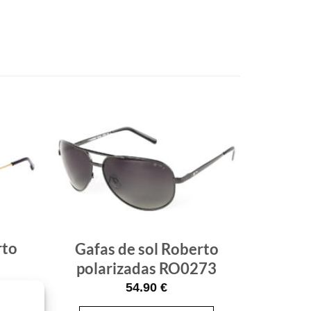
Gafas
Gafas
de sol
de sol
que
que
quiero
quiero
rto
Gafas de sol Roberto
polarizadas RO0273
54.90
€