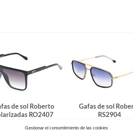
Gafas
de sol
que
quiero
fas de sol Roberto
Gafas de sol Robe
olarizadas RO2407
RS2904
57.50
€
44.90
€
Gestionar el consentimiento de las cookies