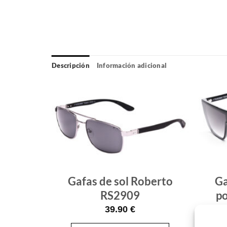
Descripción
Información adicional
Gafas
Gafas
de sol
de sol
que
que
quiero
quiero
berto
Gafas de sol Roberto
Ga
O2804
RS2909
p
39.90
€