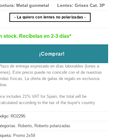
ontura: Metal gunmetal
Lentes: Grises Cat. 3P
- La quiero con lentes no polarizadas -
n stock. Recíbelas en 2-3 días*
¡Comprar!
Plazo de entrega expresado en días laborables (lunes a
ernes). Este precio puede no coincidir con el de nuestras
endas físicas. La oferta de gafas de regalo es exclusiva
line.
ice includes 21% VAT for Spain, the total will be
calculated according to the tax of the buyer's country.
digo:
RO2295
tegorías:
Roberto
,
Roberto polarizadas
iqueta:
Promo 2x59