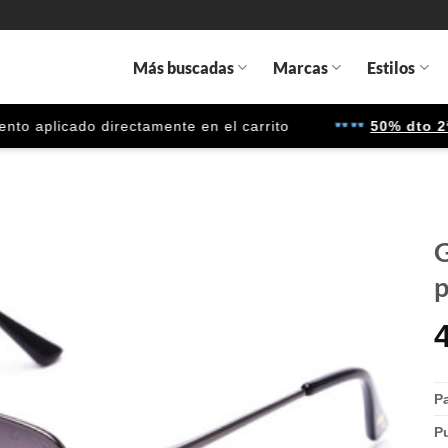
Más buscadas
Marcas
Estilos
 aplicado directamente en el carrito
50% dto 2ª u
G
p
Gafas
de sol
que
quiero
P
P