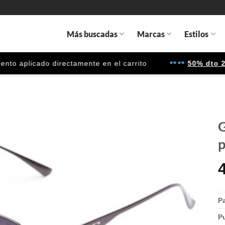
Más buscadas
Marcas
Estilos
 aplicado directamente en el carrito
50% dto 2ª u
G
p
Gafas
de sol
que
quiero
P
P