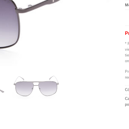
M
P
* 
vi
ti
on
Pr
re
Có
Ca
po