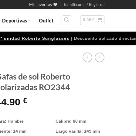
Mis favoritas
Identificarse / Registrar
Deportivas
Outlet
0.00
€
nidad Roberto Sunglasses
| Descuento aplicado directamente
afas de sol Roberto
olarizadas RO2344
44.90
€
ara: Hombre
Calibre: 60 mm
uente: 14 mm
Largo varilla: 145 mm