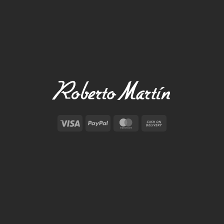
Visa
PayPal
MasterCard
Cash
On
Delivery