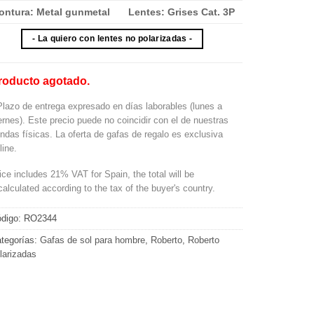
ontura: Metal gunmetal
Lentes: Grises Cat. 3P
- La quiero con lentes no polarizadas -
roducto agotado.
Plazo de entrega expresado en días laborables (lunes a
ernes). Este precio puede no coincidir con el de nuestras
endas físicas. La oferta de gafas de regalo es exclusiva
line.
ice includes 21% VAT for Spain, the total will be
calculated according to the tax of the buyer's country.
digo:
RO2344
tegorías:
Gafas de sol para hombre
,
Roberto
,
Roberto
larizadas