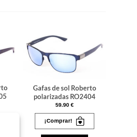
Gafas
Gafas
de sol
de sol
que
que
quiero
quiero
rto
Gafas de sol Roberto
05
polarizadas RO2404
59.90
€
¡Comprar!