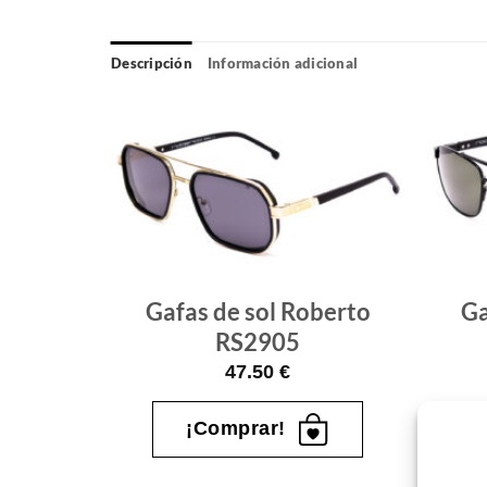
Descripción
Información adicional
Gafas
Gafas
de sol
de sol
que
que
quiero
quiero
Gafas de sol Roberto
Ga
berto
RS2905
47.50
€
¡Comprar!