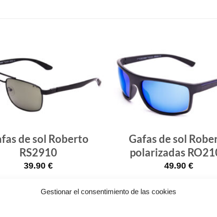
Gafas
de sol
que
quiero
fas de sol Roberto
Gafas de sol Robe
RS2910
polarizadas RO21
39.90
€
49.90
€
¡Comprar!
¡Comprar!
Gestionar el consentimiento de las cookies