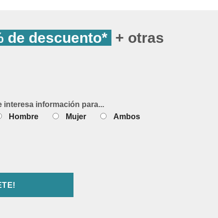
 de descuento*
+ otras
e interesa información para...
Hombre
Mujer
Ambos