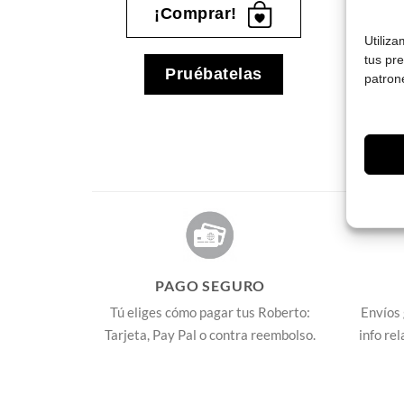
¡Comprar!
Utiliz
tus pr
s
Pruébatelas
patron
PAGO SEGURO
Tú eliges cómo pagar tus Roberto:
Envíos 
Tarjeta, Pay Pal o contra reembolso.
info re