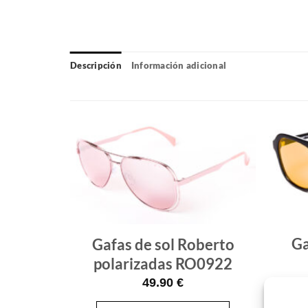
Descripción
Información adicional
Gafas
Gafas
de sol
de sol
que
que
quiero
quiero
Ga
berto
Gafas de sol Roberto
polarizadas RO0922
49.90
€