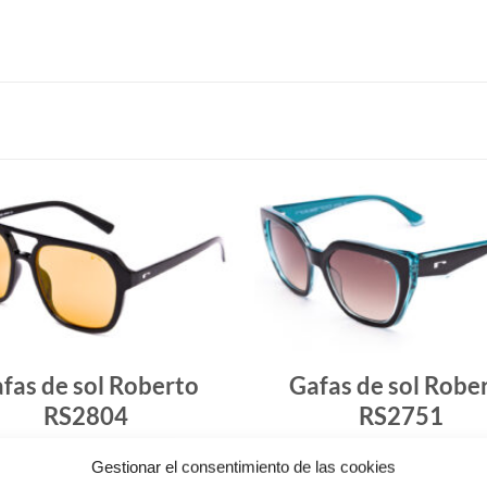
Gafas
de sol
que
quiero
fas de sol Roberto
Gafas de sol Robe
RS2804
RS2751
44.90
€
37.50
€
Gestionar el consentimiento de las cookies