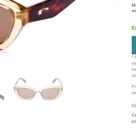
M
mi
E
* 
vi
ti
on
Pr
re
Có
Ca
po