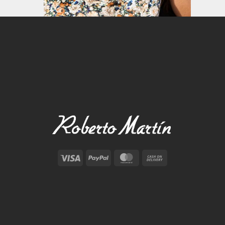
Visa
PayPal
MasterCard
Cash
On
Delivery