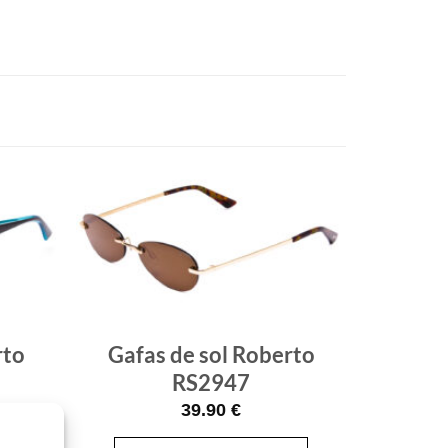
Gafas
Gafas
de sol
de sol
que
que
quiero
quiero
rto
Gafas de sol Roberto
RS2947
39.90
€