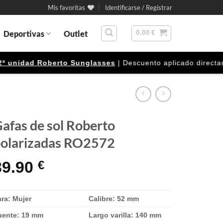
Mis favoritas
Identificarse / Registrar
Deportivas
Outlet
0.00
€
nidad Roberto Sunglasses
| Descuento aplicado directamente
afas de sol Roberto
olarizadas RO2572
39.90
€
ra: Mujer
Calibre: 52 mm
uente: 19
mm
Largo varilla: 140 mm