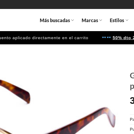
Más buscadas
Marcas
Estilos
 aplicado directamente en el carrito
50% dto 2ª u
G
p
Gafas
de sol
que
quiero
Pa
P