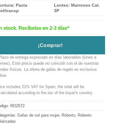
ontura: Pasta
Lentes: Marrones Cat.
el/transp
3P
n stock. Recíbelas en 2-3 días*
¡Comprar!
Plazo de entrega expresado en días laborables (lunes a
ernes). Este precio puede no coincidir con el de nuestras
endas físicas. La oferta de gafas de regalo es exclusiva
line.
ice includes 21% VAT for Spain, the total will be
calculated according to the tax of the buyer's country.
digo:
RO2572
tegorías:
Gafas de sol para mujer
,
Roberto
,
Roberto
larizadas