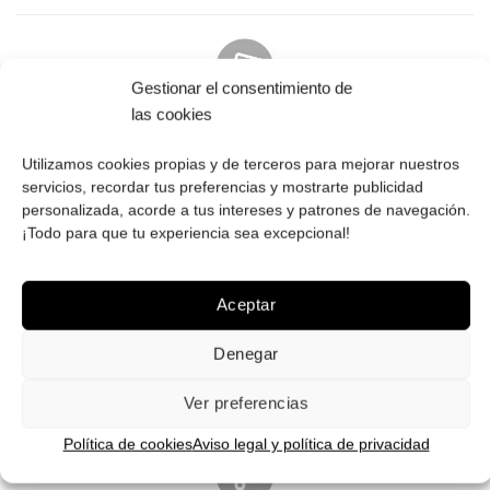
Gestionar el consentimiento de
las cookies
PAGO SEGURO
Tú eliges cómo pagar tus Roberto: Tarjeta, Pay Pal o contra
Utilizamos cookies propias y de terceros para mejorar nuestros
servicios, recordar tus preferencias y mostrarte publicidad
reembolso.
personalizada, acorde a tus intereses y patrones de navegación.
¡Todo para que tu experiencia sea excepcional!
Aceptar
ENVÍOS GRATIS
Denegar
Envíos gratuitos.
Consulta aquí
toda la info relativa a envíos.
We ship to all EU countries.
Ver preferencias
Política de cookies
Aviso legal y política de privacidad