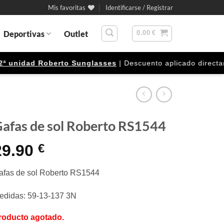
Mis favoritas
Identificarse / Registrar
Deportivas
Outlet
0.00
€
unidad Roberto Sunglasses
| Descuento aplicado directament
afas de sol Roberto RS1544
29.90
€
afas de sol Roberto RS1544
edidas: 59-13-137 3N
roducto agotado.