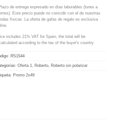
Plazo de entrega expresado en días laborables (lunes a
ernes). Este precio puede no coincidir con el de nuestras
endas físicas. La oferta de gafas de regalo es exclusiva
line.
ice includes 21% VAT for Spain, the total will be
calculated according to the tax of the buyer's country.
digo:
RS1544
tegorías:
Oferta 1
,
Roberto
,
Roberto sin polarizar
iqueta:
Promo 2x49