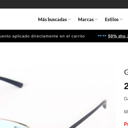
Más buscadas
Marcas
Estilos
o aplicado directamente en el carrito
50% dto 2ª 
G
Gafas
de sol
que
G
quiero
M
P