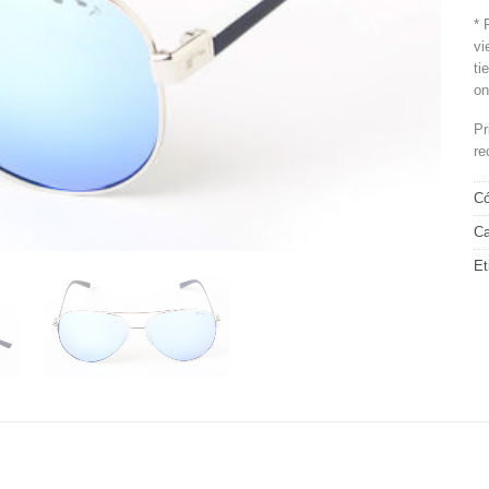
* 
vi
ti
on
Pr
re
Có
Ca
Et