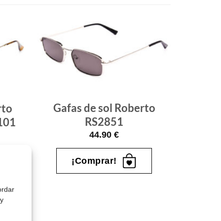
Gafas
Gafas
de sol
de sol
que
que
quiero
quiero
Gafas de sol Roberto
rto
RS2851
101
44.90
€
¡Comprar!
ordar
 y