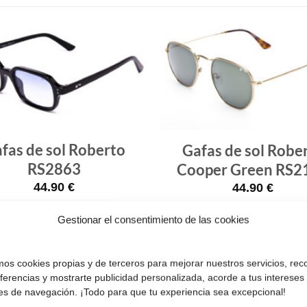
Gafas
de sol
que
quiero
fas de sol Roberto
Gafas de sol Robe
RS2863
Cooper Green RS2
44.90
€
44.90
€
Gestionar el consentimiento de las cookies
¡Comprar!
¡Comprar!
amos cookies propias y de terceros para mejorar nuestros servicios, rec
Pruébatelas
eferencias y mostrarte publicidad personalizada, acorde a tus intereses
es de navegación. ¡Todo para que tu experiencia sea excepcional!