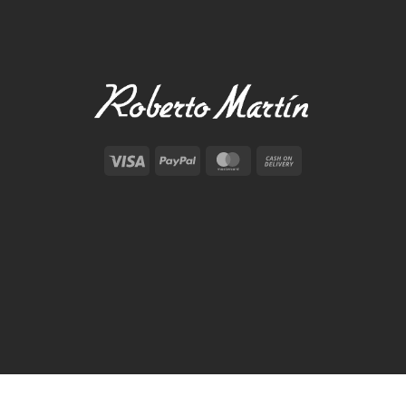
Visa
PayPal
MasterCard
Cash
On
Delivery