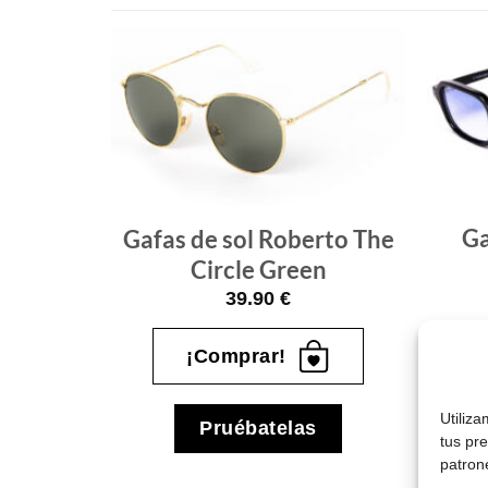
Gafas
Gafas
de sol
de sol
que
que
quiero
quiero
berto
Ga
Gafas de sol Roberto The
Circle Green
39.90
€
¡Comprar!
Utiliz
Pruébatelas
tus pr
patron