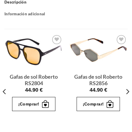
Descripción
Información adicional
Gafas
Gafas
de sol
de sol
que
que
quiero
quiero
Gafas de sol Roberto
Gafas de sol Roberto
RS2804
RS2856
44.90
€
44.90
€
¡Comprar!
¡Comprar!