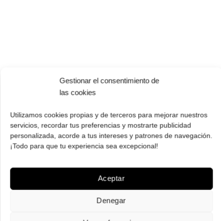
Gestionar el consentimiento de
las cookies
Utilizamos cookies propias y de terceros para mejorar nuestros
servicios, recordar tus preferencias y mostrarte publicidad
PAGO SEGURO
personalizada, acorde a tus intereses y patrones de navegación.
Tú eliges cómo pagar tus Roberto: Tarjeta, Pay Pal o contra
¡Todo para que tu experiencia sea excepcional!
reembolso.
Aceptar
Denegar