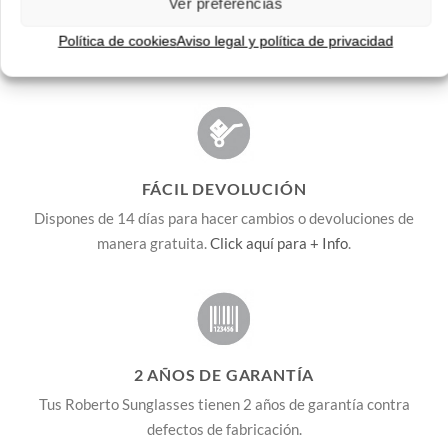
ENVÍOS GRATIS
Ver preferencias
Envíos gratuitos.
Consulta aquí
toda la info relativa a envíos.
Política de cookies
Aviso legal y política de privacidad
We ship to all EU countries.
FÁCIL DEVOLUCIÓN
Dispones de 14 días para hacer cambios o devoluciones de
manera gratuita.
Click aquí para + Info
.
2 AÑOS DE GARANTÍA
Tus Roberto Sunglasses tienen 2 años de garantía contra
defectos de fabricación.