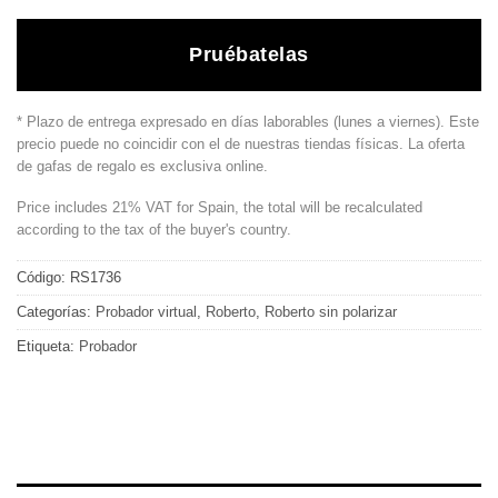
Pruébatelas
* Plazo de entrega expresado en días laborables (lunes a viernes). Este
precio puede no coincidir con el de nuestras tiendas físicas. La oferta
de gafas de regalo es exclusiva online.
Price includes 21% VAT for Spain, the total will be recalculated
according to the tax of the buyer's country.
Código:
RS1736
Categorías:
Probador virtual
,
Roberto
,
Roberto sin polarizar
Etiqueta:
Probador