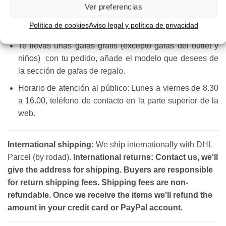
(laborables de lunes a viernes, sábados no hay envíos
Ver preferencias
ni entregas, disponibilidad de cada modelo indicada en
Política de cookies
Aviso legal y política de privacidad
la ficha de producto).
Te llevas unas gafas gratis (excepto gafas del outlet y
niños) con tu pedido, añade el modelo que desees de
la sección de
gafas de regalo
.
Horario de atención al público: Lunes a viernes de 8.30
a 16.00, teléfono de contacto en la parte superior de la
web.
International shipping:
We ship internationally with DHL
Parcel (by rodad).
International returns: Contact us, we'll
give the address for shipping. Buyers are responsible
for return shipping fees. Shipping fees are non-
refundable. Once we receive the items we'll refund the
amount in your credit card or PayPal account.