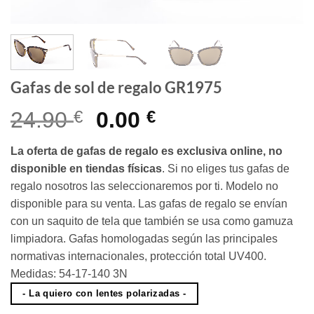
Gafas de sol de regalo GR1975
El
El
24.90
€
0.00
€
precio
precio
La oferta de gafas de regalo es exclusiva online, no
original
actual
disponible en tiendas físicas
. Si no eliges tus gafas de
era:
es:
regalo nosotros las seleccionaremos por ti. Modelo no
24.90 €.
0.00 €.
disponible para su venta. Las gafas de regalo se envían
con un saquito de tela que también se usa como gamuza
limpiadora. Gafas homologadas según las principales
normativas internacionales, protección total UV400.
Medidas: 54-17-140 3N
- La quiero con lentes polarizadas -