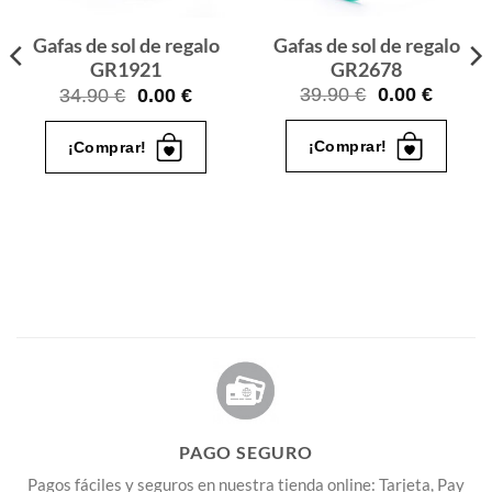
Gafas de sol de regalo
Gafas de sol de regalo
GR2678
GR1921
El
El
El
El
39.90
€
0.00
€
34.90
€
0.00
€
precio
precio
o
precio
precio
original
actual
l
original
actual
¡Comprar!
¡Comprar!
era:
es:
era:
es:
39.90 €.
0.00 €.
€.
34.90 €.
0.00 €.
PAGO SEGURO
Pagos fáciles y seguros en nuestra tienda online: Tarjeta, Pay