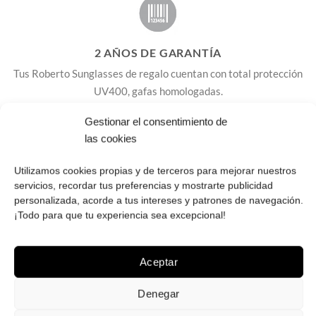
2 AÑOS DE GARANTÍA
Tus Roberto Sunglasses de regalo cuentan con total protección
UV400, gafas homologadas.
Gestionar el consentimiento de
las cookies
Envío ¡GRATIS! en España peninsular, Baleares 5
euros, no enviamos a Canarias, Ceuta y Melilla.
Utilizamos cookies propias y de terceros para mejorar nuestros
servicios, recordar tus preferencias y mostrarte publicidad
Cambios y devoluciones: GRATIS en la península,
personalizada, acorde a tus intereses y patrones de navegación.
5€ Baleares
.
¡Todo para que tu experiencia sea excepcional!
Dispones de 14 días para cambios y devoluciones.
Las gafas se suministran con accesorios para su
Aceptar
cuidado y limpieza y cuentan con 2 años de garantía.
Denegar
Recibe tus gafas de sol en casa en 3 o 4 días