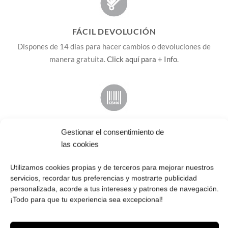
FÁCIL DEVOLUCIÓN
Dispones de 14 días para hacer cambios o devoluciones de
manera gratuita.
Click aquí para + Info
.
2 AÑOS DE GARANTÍA
Gestionar el consentimiento de
Tus Roberto Sunglasses de OUTLET cuentan con total
las cookies
protección UV400, gafas homologadas.
Utilizamos cookies propias y de terceros para mejorar nuestros
servicios, recordar tus preferencias y mostrarte publicidad
personalizada, acorde a tus intereses y patrones de navegación.
Envío ¡GRATIS! en España peninsular, Baleares 5
¡Todo para que tu experiencia sea excepcional!
euros, no enviamos a Canarias, Ceuta y Melilla.