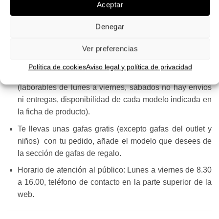
Cambios y devoluciones: GRATIS en la península,
Aceptar
5€ Baleares
.
Denegar
Dispones de 14 días para cambios y devoluciones.
Las gafas se suministran con accesorios para su
Ver preferencias
cuidado y limpieza y cuentan con 2 años de garantía.
Política de cookies
Aviso legal y política de privacidad
Recibe tus gafas de sol en casa en 3 o 4 días
(laborables de lunes a viernes, sábados no hay envíos
ni entregas, disponibilidad de cada modelo indicada en
la ficha de producto).
Te llevas unas gafas gratis (excepto gafas del outlet y
niños) con tu pedido, añade el modelo que desees de
la sección de
gafas de regalo
.
Horario de atención al público: Lunes a viernes de 8.30
a 16.00, teléfono de contacto en la parte superior de la
web.