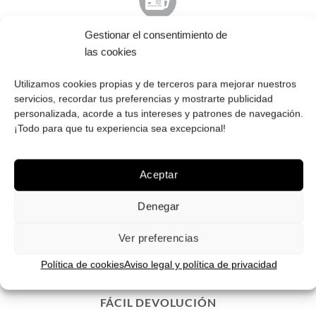
Gestionar el consentimiento de
PAGO SEGURO
las cookies
Tú eliges cómo pagar tus Roberto: Tarjeta, Pay Pal o contra
reembolso.
Utilizamos cookies propias y de terceros para mejorar nuestros
servicios, recordar tus preferencias y mostrarte publicidad
personalizada, acorde a tus intereses y patrones de navegación.
¡Todo para que tu experiencia sea excepcional!
ENVÍOS GRATIS
Aceptar
Envíos gratuitos.
Consulta aquí
toda la info relativa a envíos.
Denegar
We ship to all EU countries.
Ver preferencias
Política de cookies
Aviso legal y política de privacidad
FÁCIL DEVOLUCIÓN