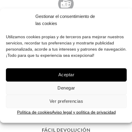
Gestionar el consentimiento de
PAGO SEGURO
las cookies
Tú eliges cómo pagar tus Roberto: Tarjeta, Pay Pal o contra
reembolso.
Utilizamos cookies propias y de terceros para mejorar nuestros
servicios, recordar tus preferencias y mostrarte publicidad
personalizada, acorde a tus intereses y patrones de navegación.
¡Todo para que tu experiencia sea excepcional!
Aceptar
ENVÍOS GRATIS
Envíos gratuitos.
Consulta aquí
toda la info relativa a envíos.
Denegar
We ship to all EU countries.
Ver preferencias
Política de cookies
Aviso legal y política de privacidad
FÁCIL DEVOLUCIÓN