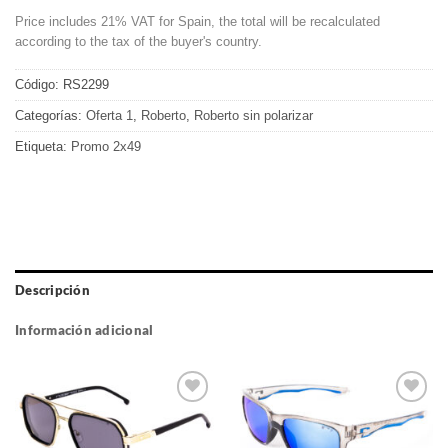
Price includes 21% VAT for Spain, the total will be recalculated
according to the tax of the buyer's country.
Código:
RS2299
Categorías:
Oferta 1
,
Roberto
,
Roberto sin polarizar
Etiqueta:
Promo 2x49
Descripción
Información adicional
Gafas
Gafas
de sol
de sol
que
que