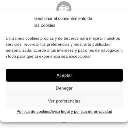
Gestionar el consentimiento de
PAGO SEGURO
las cookies
Tú eliges cómo pagar tus Roberto: Tarjeta, Pay Pal o contra
Utilizamos cookies propias y de terceros para mejorar nuestros
reembolso.
servicios, recordar tus preferencias y mostrarte publicidad
personalizada, acorde a tus intereses y patrones de navegación.
¡Todo para que tu experiencia sea excepcional!
Aceptar
ENVÍOS GRATIS
Envíos gratuitos.
Consulta aquí
toda la info relativa a envíos.
Denegar
We ship to all EU countries.
Ver preferencias
Política de cookies
Aviso legal y política de privacidad