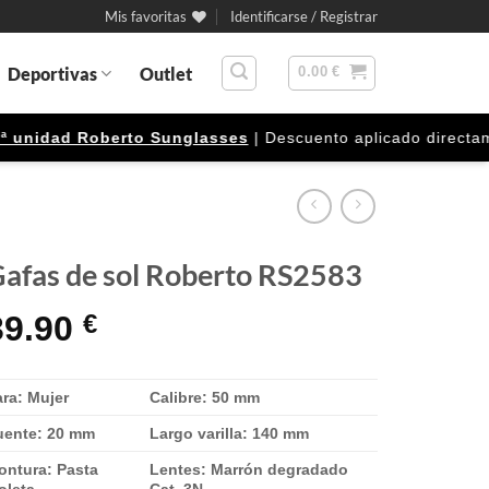
Mis favoritas
Identificarse / Registrar
Deportivas
Outlet
0.00
€
nidad Roberto Sunglasses
| Descuento aplicado directamente
afas de sol Roberto RS2583
39.90
€
ra: Mujer
Calibre: 50 mm
uente: 20 mm
Largo varilla: 140 mm
ontura: Pasta
Lentes: Marrón degradado