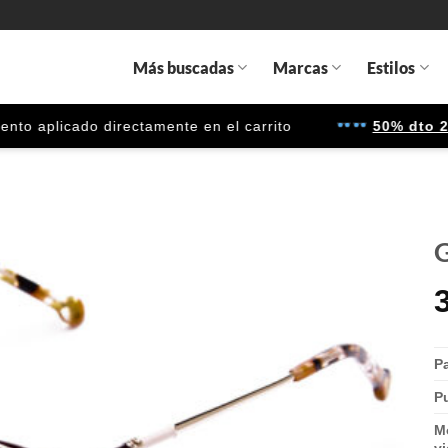
Más buscadas
Marcas
Estilos
 aplicado directamente en el carrito
50% dto 2ª u
G
Gafas
de sol
que
quiero
Pa
P
M