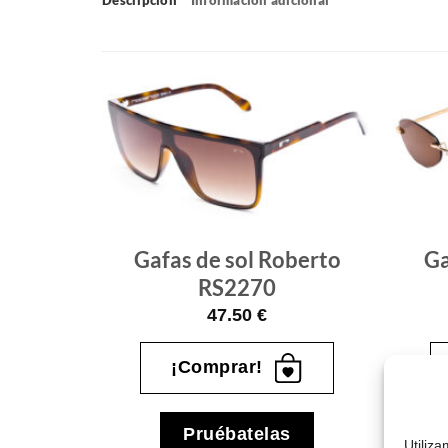
Gafas
Gafas
de sol
de sol
que
que
quiero
quiero
Gafas de sol Roberto
Ga
berto
RS2270
O0922
47.50
€
¡Comprar!
Pruébatelas
s
Utiliz