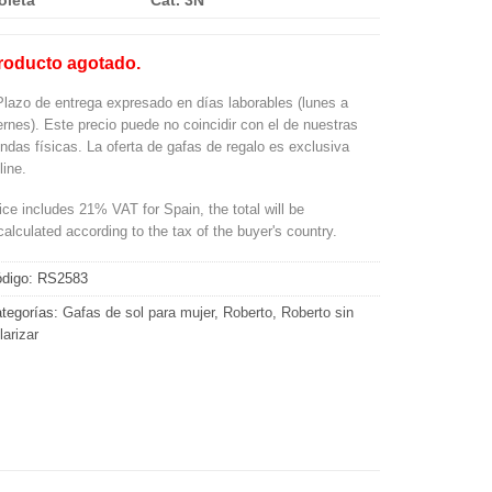
oleta
Cat. 3N
roducto agotado.
Plazo de entrega expresado en días laborables (lunes a
ernes). Este precio puede no coincidir con el de nuestras
endas físicas. La oferta de gafas de regalo es exclusiva
line.
ice includes 21% VAT for Spain, the total will be
calculated according to the tax of the buyer's country.
digo:
RS2583
tegorías:
Gafas de sol para mujer
,
Roberto
,
Roberto sin
larizar