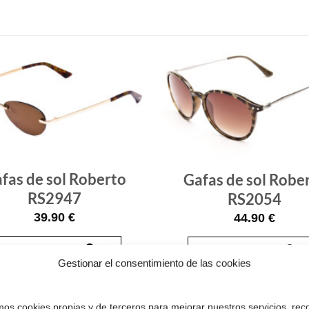
Gafas
de sol
que
quiero
fas de sol Roberto
Gafas de sol Robe
RS2947
RS2054
39.90
€
44.90
€
¡Comprar!
¡Comprar!
Gestionar el consentimiento de las cookies
Pruébatelas
amos cookies propias y de terceros para mejorar nuestros servicios, rec