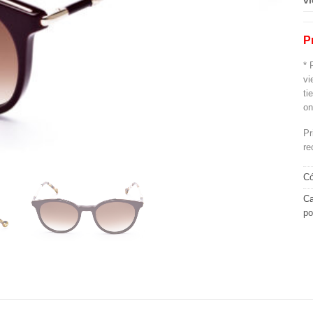
vi
P
* 
vi
ti
on
Pr
re
Có
Ca
po