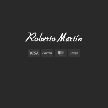
Visa
PayPal
MasterCard
Cash
On
Delivery