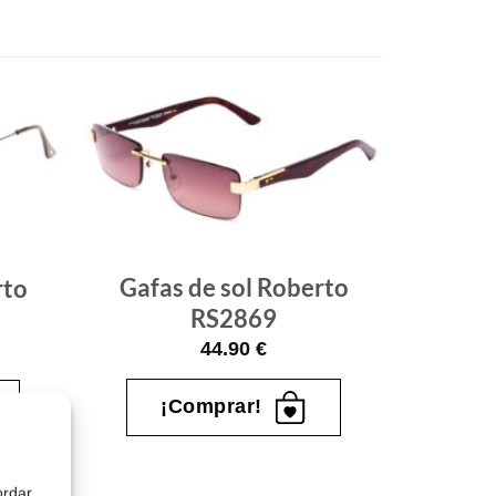
Gafas
Gafas
de sol
de sol
que
que
quiero
quiero
Gafas de sol Roberto
rto
RS2869
44.90
€
¡Comprar!
ordar