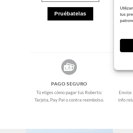
Utiliz
s
Pruébatelas
tus pr
patron
PAGO SEGURO
Tú eliges cómo pagar tus Roberto:
Envíos 
Tarjeta, Pay Pal o contra reembolso.
info re