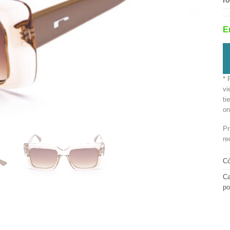
ro
E
* 
vi
ti
on
Pr
re
Có
Ca
po