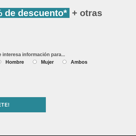
 de descuento*
+ otras
e interesa información para...
Hombre
Mujer
Ambos