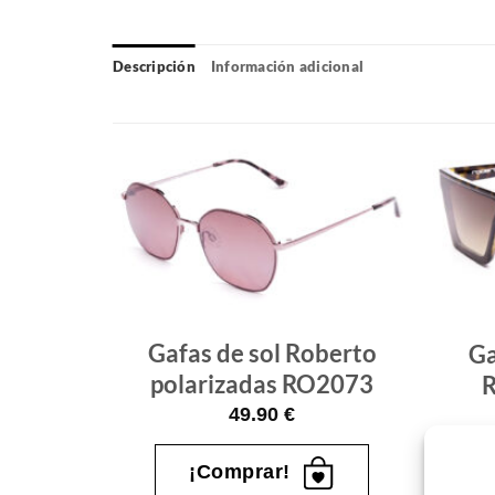
Descripción
Información adicional
Gafas
Gafas
de sol
de sol
que
que
quiero
quiero
berto
Gafas de sol Roberto
Ga
polarizadas RO2073
R
49.90
€
¡Comprar!