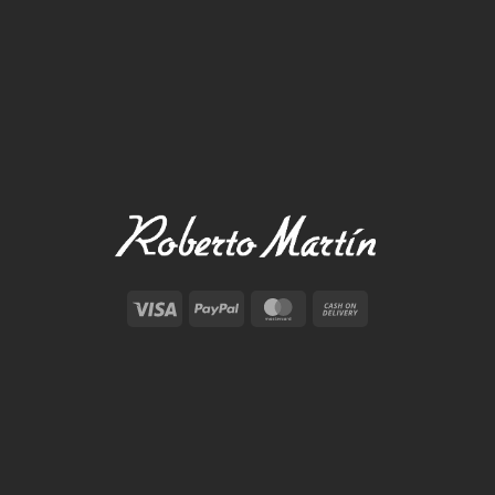
Visa
PayPal
MasterCard
Cash
On
Delivery