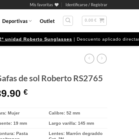
Mis favoritas
Identificarse / Registrar
Deportivas
Outlet
0.00
€
nidad Roberto Sunglasses
| Descuento aplicado directament
afas de sol Roberto RS2765
39.90
€
ra: Mujer
Calibre: 52 mm
uente: 19 mm
Largo varilla: 145 mm
ontura: Pasta
Lentes: Marrón degraddo