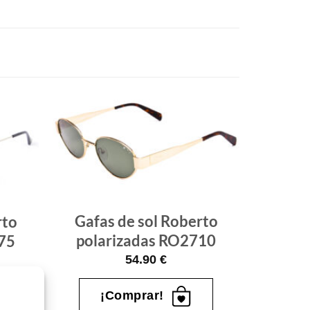
Gafas
Gafas
de sol
de sol
que
que
quiero
quiero
Gafas de sol Roberto
rto
polarizadas RO2710
75
54.90
€
¡Comprar!