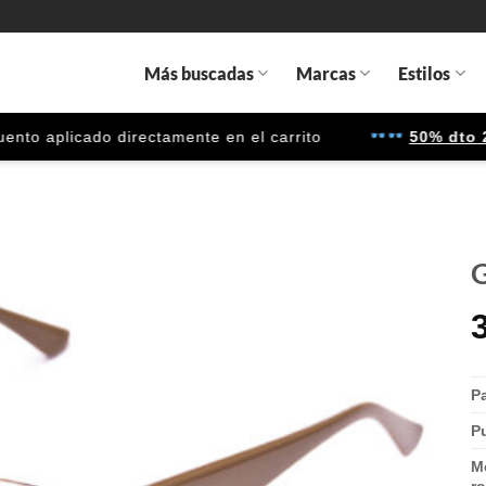
Más buscadas
Marcas
Estilos
 aplicado directamente en el carrito
50% dto 2ª u
G
Gafas
de sol
que
quiero
Pa
P
M