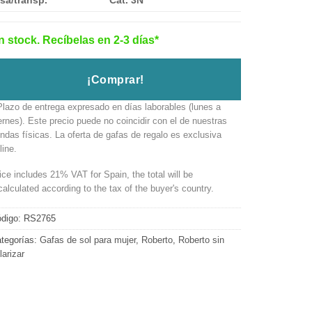
sa/transp.
Cat. 3N
n stock. Recíbelas en 2-3 días*
¡Comprar!
Plazo de entrega expresado en días laborables (lunes a
ernes). Este precio puede no coincidir con el de nuestras
endas físicas. La oferta de gafas de regalo es exclusiva
line.
ice includes 21% VAT for Spain, the total will be
calculated according to the tax of the buyer's country.
digo:
RS2765
tegorías:
Gafas de sol para mujer
,
Roberto
,
Roberto sin
larizar