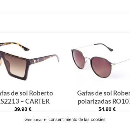
Gafas
de sol
que
quiero
fas de sol Roberto
Gafas de sol Robe
S2213 – CARTER
polarizadas RO10
39.90
€
54.90
€
Gestionar el consentimiento de las cookies
¡Comprar!
¡Comprar!