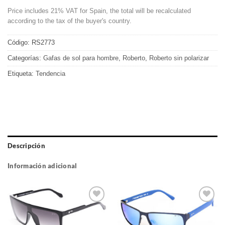
Price includes 21% VAT for Spain, the total will be recalculated
according to the tax of the buyer's country.
Código:
RS2773
Categorías:
Gafas de sol para hombre
,
Roberto
,
Roberto sin polarizar
Etiqueta:
Tendencia
Descripción
Información adicional
Gafas
Gafas
de sol
de sol
que
que