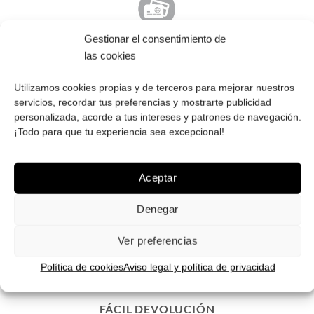
Gestionar el consentimiento de
PAGO SEGURO
las cookies
Tú eliges cómo pagar tus Roberto: Tarjeta, Pay Pal o contra
reembolso.
Utilizamos cookies propias y de terceros para mejorar nuestros
servicios, recordar tus preferencias y mostrarte publicidad
personalizada, acorde a tus intereses y patrones de navegación.
¡Todo para que tu experiencia sea excepcional!
Aceptar
ENVÍOS GRATIS
Envíos gratuitos.
Consulta aquí
toda la info relativa a envíos.
Denegar
We ship to all EU countries.
Ver preferencias
Política de cookies
Aviso legal y política de privacidad
FÁCIL DEVOLUCIÓN