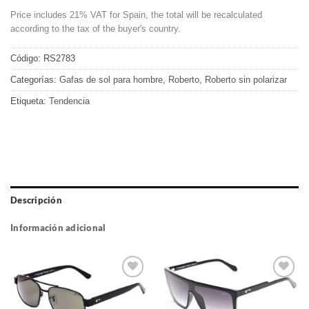
Price includes 21% VAT for Spain, the total will be recalculated
according to the tax of the buyer's country.
Código:
RS2783
Categorías:
Gafas de sol para hombre
,
Roberto
,
Roberto sin polarizar
Etiqueta:
Tendencia
Descripción
Información adicional
Gafas
Gafas
de sol
de sol
que
que