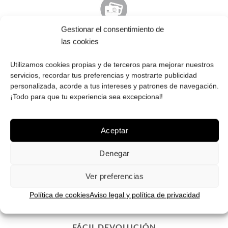
Gestionar el consentimiento de
PAGO SEGURO
las cookies
Tú eliges cómo pagar tus Roberto: Tarjeta, Pay Pal o contra
Utilizamos cookies propias y de terceros para mejorar nuestros
reembolso.
servicios, recordar tus preferencias y mostrarte publicidad
personalizada, acorde a tus intereses y patrones de navegación.
¡Todo para que tu experiencia sea excepcional!
Aceptar
ENVÍOS GRATIS
Envíos gratuitos.
Consulta aquí
toda la info relativa a envíos.
Denegar
We ship to all EU countries.
Ver preferencias
Política de cookies
Aviso legal y política de privacidad
FÁCIL DEVOLUCIÓN