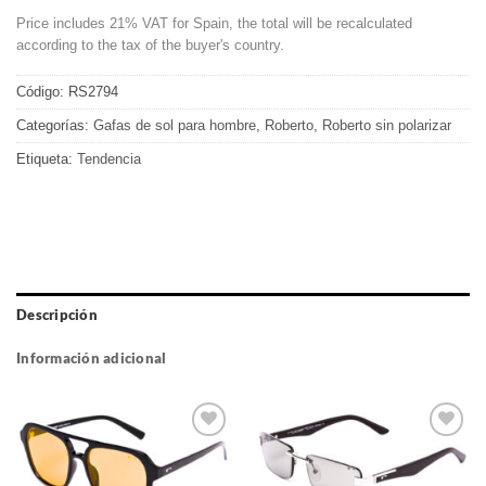
Price includes 21% VAT for Spain, the total will be recalculated
according to the tax of the buyer's country.
Código:
RS2794
Categorías:
Gafas de sol para hombre
,
Roberto
,
Roberto sin polarizar
Etiqueta:
Tendencia
Descripción
Información adicional
Gafas
Gafas
de sol
de sol
que
que