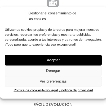
Gestionar el consentimiento de
PAGO SEGURO
las cookies
Tú eliges cómo pagar tus Roberto: Tarjeta, Pay Pal o contra
reembolso.
Utilizamos cookies propias y de terceros para mejorar nuestros
servicios, recordar tus preferencias y mostrarte publicidad
personalizada, acorde a tus intereses y patrones de navegación.
¡Todo para que tu experiencia sea excepcional!
Aceptar
ENVÍOS GRATIS
Envíos gratuitos.
Consulta aquí
toda la info relativa a envíos.
Denegar
We ship to all EU countries.
Ver preferencias
Política de cookies
Aviso legal y política de privacidad
FÁCIL DEVOLUCIÓN