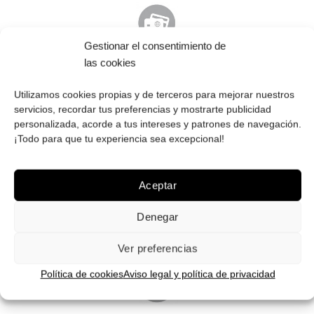
Gestionar el consentimiento de
PAGO SEGURO
las cookies
Tú eliges cómo pagar tus Roberto: Tarjeta, Pay Pal o contra
Utilizamos cookies propias y de terceros para mejorar nuestros
reembolso.
servicios, recordar tus preferencias y mostrarte publicidad
personalizada, acorde a tus intereses y patrones de navegación.
¡Todo para que tu experiencia sea excepcional!
Aceptar
ENVÍOS GRATIS
Envíos gratuitos.
Consulta aquí
toda la info relativa a envíos.
Denegar
We ship to all EU countries.
Ver preferencias
Política de cookies
Aviso legal y política de privacidad