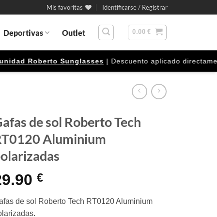
Mis favoritas
Identificarse / Registrar
Deportivas
Outlet
0.00
€
dad Roberto Sunglasses
| Descuento aplicado directamente e
afas de sol Roberto Tech
RT0120 Aluminium
olarizadas
29.90
€
afas de sol Roberto Tech RT0120 Aluminium
olarizadas.