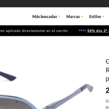
Más buscadas
Marcas
Estilos
plicado directamente en el carrito
50% dto 2ª uni
G
Gafas
de sol
p
que
quiero
G
p