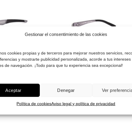
Gafas
Gestionar el consentimiento de las cookies
de sol
que
quiero
amos cookies propias y de terceros para mejorar nuestros servicios, rec
eferencias y mostrarte publicidad personalizada, acorde a tus intereses
es de navegación. ¡Todo para que tu experiencia sea excepcional!
berto Tech RT0189
Roberto Tech RT0
minium polarizadas
Aluminium polariz
29.90
€
29.90
€
Aceptar
Denegar
Ver preferenci
¡Comprar!
¡Comprar!
Política de cookies
Aviso legal y política de privacidad