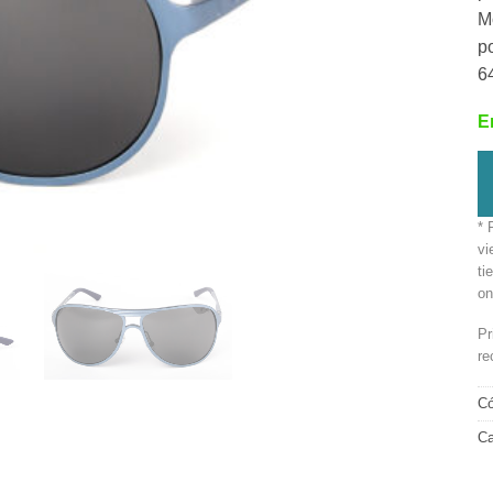
M
p
6
E
* 
vi
ti
on
Pr
re
Có
Ca