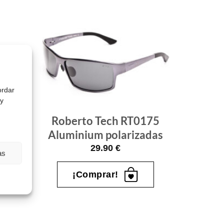
Gafas
Gafas
de sol
de sol
que
que
quiero
quiero
ordar
 y
Roberto Tech RT0175
177
Aluminium polarizadas
adas
29.90
€
as
¡Comprar!