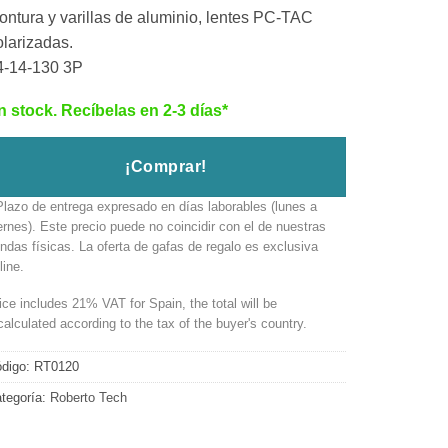
ontura y varillas de aluminio, lentes PC-TAC
olarizadas.
4-14-130 3P
n stock. Recíbelas en 2-3 días*
¡Comprar!
Plazo de entrega expresado en días laborables (lunes a
ernes). Este precio puede no coincidir con el de nuestras
endas físicas. La oferta de gafas de regalo es exclusiva
line.
ice includes 21% VAT for Spain, the total will be
calculated according to the tax of the buyer's country.
digo:
RT0120
tegoría:
Roberto Tech