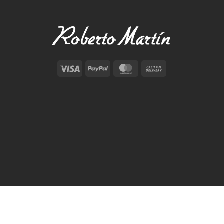
Visa
PayPal
MasterCard
Cash
On
Delivery