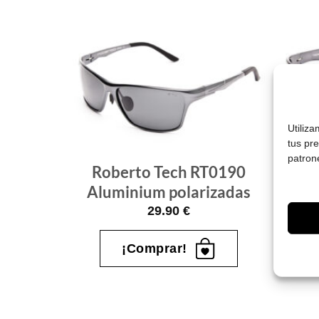
Gafas
Gafas
de sol
de sol
que
que
quiero
quiero
Utiliz
tus pr
patron
Roberto Tech RT0190
Ro
berto
Aluminium polarizadas
Alu
9
29.90
€
¡Comprar!