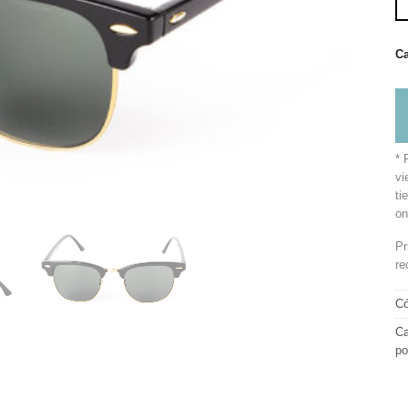
Ca
* 
vi
ti
on
Pr
re
Có
Ca
po