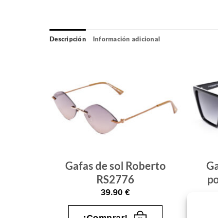
Descripción
Información adicional
Gafas
Gafas
de sol
de sol
que
que
quiero
quiero
berto
Gafas de sol Roberto
Ga
RS2776
p
39.90
€
¡Comprar!