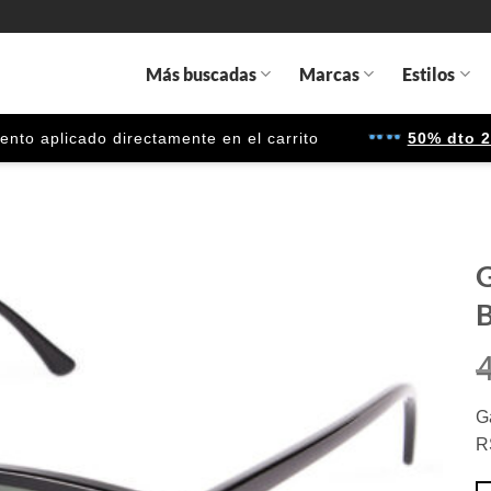
Más buscadas
Marcas
Estilos
 aplicado directamente en el carrito
50% dto 2ª u
G
B
Gafas
de sol
que
quiero
G
R