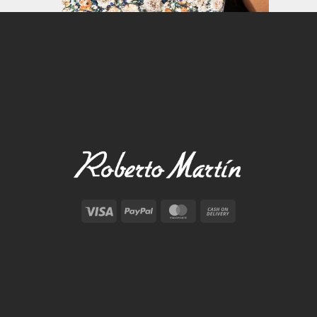
Visa
PayPal
MasterCard
Cash
On
Delivery