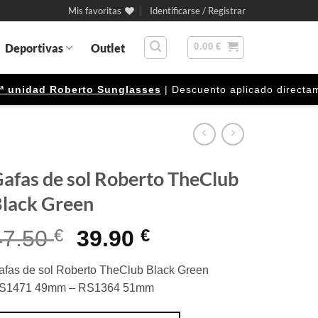
Mis favoritas
Identificarse / Registrar
Deportivas
Outlet
0.00
€
nidad Roberto Sunglasses
| Descuento aplicado directamente
afas de sol Roberto TheClub
lack Green
El
El
47.50
€
39.90
€
precio
precio
afas de sol Roberto TheClub Black Green
original
actual
S1471 49mm – RS1364 51mm
era:
es: