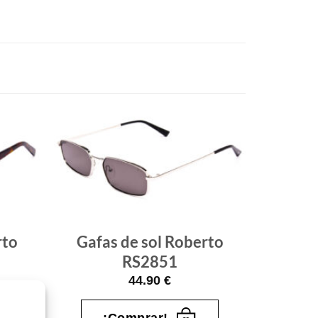
Gafas
Gafas
de sol
de sol
que
que
quiero
quiero
rto
Gafas de sol Roberto
RS2851
44.90
€
¡Comprar!