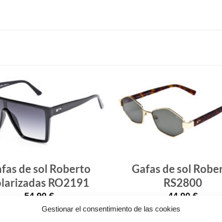
Gafas
de sol
que
quiero
fas de sol Roberto
Gafas de sol Robe
olarizadas RO2191
RS2800
54.90
€
44.90
€
Gestionar el consentimiento de las cookies
¡Comprar!
¡Comprar!