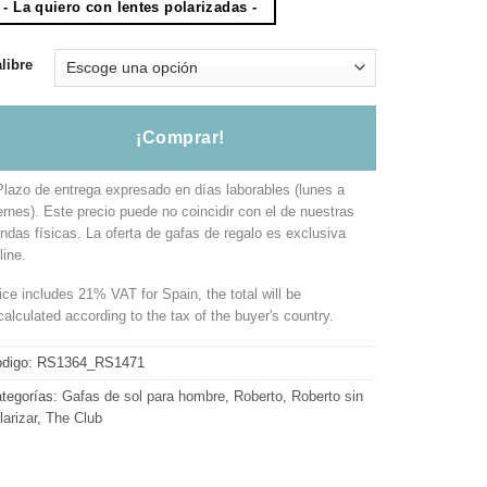
47.50 €.
39.90 €.
- La quiero con lentes polarizadas -
libre
¡Comprar!
Plazo de entrega expresado en días laborables (lunes a
ernes). Este precio puede no coincidir con el de nuestras
endas físicas. La oferta de gafas de regalo es exclusiva
line.
ice includes 21% VAT for Spain, the total will be
calculated according to the tax of the buyer's country.
digo:
RS1364_RS1471
tegorías:
Gafas de sol para hombre
,
Roberto
,
Roberto sin
larizar
,
The Club