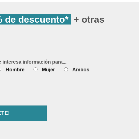
 de descuento*
+ otras
e interesa información para...
Hombre
Mujer
Ambos