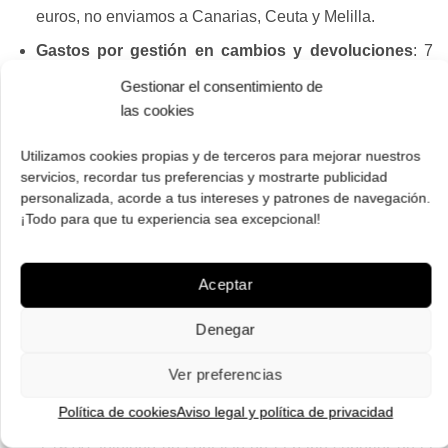
euros, no enviamos a Canarias, Ceuta y Melilla.
Gastos por gestión en cambios y devoluciones
: 7
euros, 11 Baleares.
Gestionar el consentimiento de
las cookies
Dispones de 14 días para cambios y devoluciones.
Gafas originales procedentes del distribuidor oficial
Utilizamos cookies propias y de terceros para mejorar nuestros
para España, no de importadores paralelos. Las gafas
servicios, recordar tus preferencias y mostrarte publicidad
se suministran con los accesorios que provee el
personalizada, acorde a tus intereses y patrones de navegación.
¡Todo para que tu experiencia sea excepcional!
fabricante y cuentan con 2 años de garantía.
Recibe tus gafas de sol en casa en 3 o 4 días
(laborables de lunes a viernes, sábados no hay envíos
Aceptar
ni entregas, disponibilidad de cada modelo indicada en
Denegar
la ficha de producto).
Te llevas unas gafas gratis con tu pedido, añade el
Ver preferencias
modelo que desees de la sección de
gafas de regalo
.
Política de cookies
Aviso legal y política de privacidad
Horario de atención al público: Lunes a viernes de 8.30