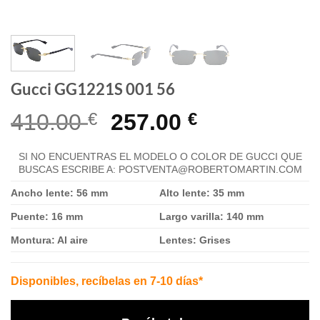
Gucci GG1221S 001 56
El
El
410.00
€
257.00
€
precio
precio
SI NO ENCUENTRAS EL MODELO O COLOR DE GUCCI QUE
original
actual
BUSCAS ESCRIBE A: POSTVENTA@ROBERTOMARTIN.COM
era:
es:
Ancho lente: 56 mm
Alto lente: 35 mm
410.00 €.
257.00 €.
Puente: 16 mm
Largo varilla: 140 mm
Montura: Al aire
Lentes: Grises
Disponibles, recíbelas en 7-10 días*