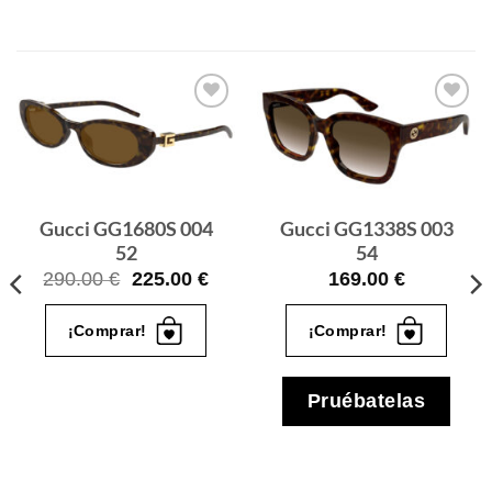
Gafas
Gafas
de sol
de sol
que
que
quiero
quiero
Gucci GG1680S 004
Gucci GG1338S 003
52
54
El
El
290.00
€
225.00
€
169.00
€
cio
precio
precio
ual
original
actual
¡Comprar!
¡Comprar!
era:
es:
.00 €.
290.00 €.
225.00 €.
Pruébatelas