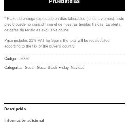
Pruébatelas
* Plazo de entrega expresado en días laborables (lunes a viernes). Este
precio puede no coincidir con el de nuestras tiendas físicas. La oferta
de gafas de regalo es exclusiva online.
Price includes 21% VAT for Spain, the total will be recalculated
according to the tax of the buyer's country.
Código:
--3003
Categorías:
Gucci
,
Gucci Black Friday
,
Navidad
Descripción
Información adicional