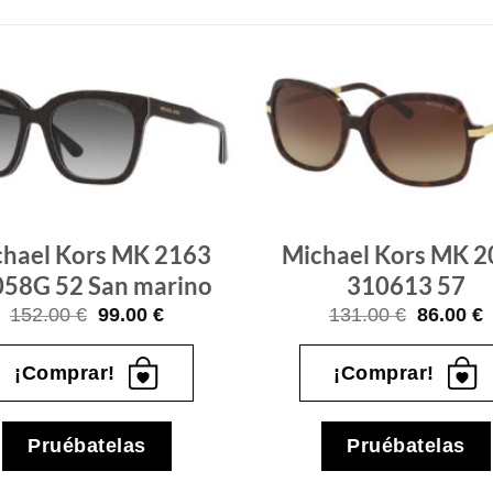
Gafas
de sol
que
quiero
hael Kors MK 2163
Michael Kors MK 
58G 52 San marino
310613 57
El
El
El
E
152.00
€
99.00
€
131.00
€
86.00
€
precio
precio
precio
p
original
actual
original
a
era:
es:
era:
e
¡Comprar!
¡Comprar!
152.00 €.
99.00 €.
131.00 €
8
Pruébatelas
Pruébatelas