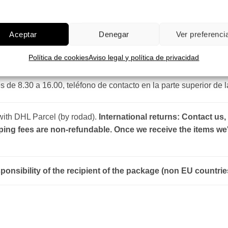
r oficial para España, no de importadores paralelos. Las gafas
Aceptar
Denegar
Ver preferenci
s (laborables de lunes a viernes, sábados no hay envíos ni ent
Política de cookies
Aviso legal y política de privacidad
ñade el modelo que desees de la sección de
gafas de regalo
.
s de 8.30 a 16.00, teléfono de contacto en la parte superior de 
 with DHL Parcel (by rodad).
International returns: Contact us,
ping fees are non-refundable. Once we receive the items we'
sponsibility of the recipient of the package (non EU countrie