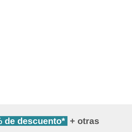
 de descuento*
+ otras