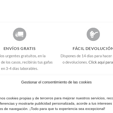
ENVÍOS GRATIS
FÁCIL DEVOLUCIÓ
íos urgentes gratuitos, en la
Dispones de 14 días para hacer
de los casos, recibirás tus gafas
o devoluciones.
Click aquí para
en 3-4 días laborables.
Gestionar el consentimiento de las cookies
s 5 euros, no enviamos a Canarias, Ceuta y Melilla.
amos cookies propias y de terceros para mejorar nuestros servicios, rec
ones
: 7 euros, 11 Baleares.
eferencias y mostrarte publicidad personalizada, acorde a tus intereses
ones.
es de navegación. ¡Todo para que tu experiencia sea excepcional!