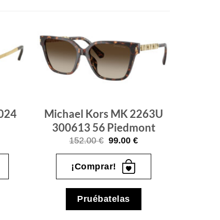
Gafas
Gafas
de sol
de sol
que
que
quiero
quiero
2024
Michael Kors MK 2263U
300613 56 Piedmont
l
El
El
152.00
€
99.00
€
recio
precio
precio
ctual
original
actual
s:
era:
es:
¡Comprar!
.
6.00 €.
152.00 €.
99.00 €.
Pruébatelas