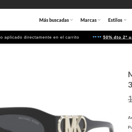
Más buscadas
Marcas
Estilos
cado directamente en el carrito
50% dto 2ª unidad
M
3
Gafas
de sol
que
quiero
A
P