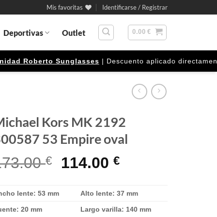
Mis favoritas
Identificarse / Registrar
Deportivas
Outlet
0.00
€
 Roberto Sunglasses
| Descuento aplicado directamente en e
ichael Kors MK 2192
00587 53 Empire oval
El
El
173.00
€
114.00
€
precio
precio
original
actual
ncho lente: 53 mm
Alto lente: 37 mm
era:
es:
uente: 20 mm
Largo varilla: 140 mm