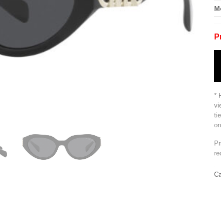
M
P
* 
vi
ti
on
Pr
re
Ca