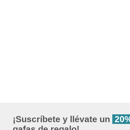
¡Suscríbete y llévate un
20%
gafas de regalo!