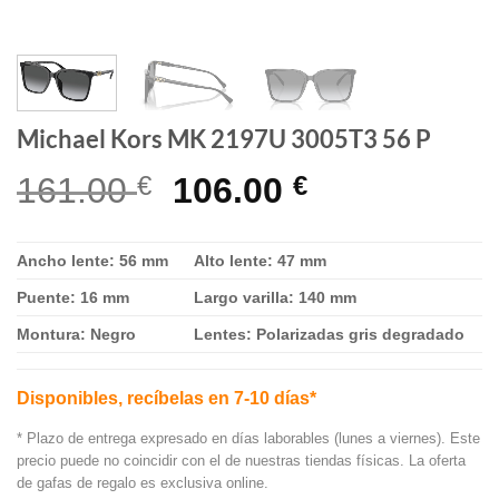
Michael Kors MK 2197U 3005T3 56 P
El
El
161.00
€
106.00
€
precio
precio
original
actual
Ancho lente: 56 mm
Alto lente: 47 mm
era:
es:
Puente: 16 mm
Largo varilla: 140 mm
161.00 €.
106.00 €.
Montura:
Negro
Lentes:
Polarizadas gris degradado
Disponibles, recíbelas en 7-10 días*
* Plazo de entrega expresado en días laborables (lunes a viernes). Este
precio puede no coincidir con el de nuestras tiendas físicas. La oferta
de gafas de regalo es exclusiva online.