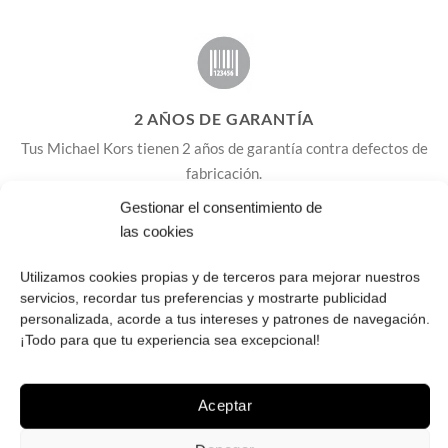
2 AÑOS DE GARANTÍA
Tus Michael Kors tienen 2 años de garantía contra defectos de
fabricación.
Gestionar el consentimiento de
las cookies
Envío ¡GRATIS! en España peninsular, Baleares 5
Utilizamos cookies propias y de terceros para mejorar nuestros
euros, no enviamos a Canarias, Ceuta y Melilla.
servicios, recordar tus preferencias y mostrarte publicidad
Gastos por gestión en cambios y devoluciones
: 7
personalizada, acorde a tus intereses y patrones de navegación.
¡Todo para que tu experiencia sea excepcional!
euros, 11 Baleares.
Dispones de 14 días para cambios y devoluciones.
Aceptar
Gafas originales procedentes del distribuidor oficial
para España, no de importadores paralelos. Las gafas