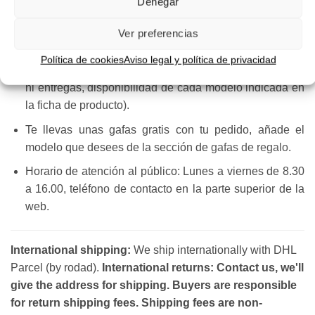
Denegar
se suministran con los accesorios que provee el
fabricante y cuentan con 2 años de garantía.
Ver preferencias
Recibe tus gafas de sol en casa en 3 o 4 días
Política de cookies
Aviso legal y política de privacidad
(laborables de lunes a viernes, sábados no hay envíos
ni entregas, disponibilidad de cada modelo indicada en
la ficha de producto).
Te llevas unas gafas gratis con tu pedido, añade el
modelo que desees de la sección de
gafas de regalo
.
Horario de atención al público: Lunes a viernes de 8.30
a 16.00, teléfono de contacto en la parte superior de la
web.
International shipping:
We ship internationally with DHL
Parcel (by rodad).
International returns: Contact us, we'll
give the address for shipping. Buyers are responsible
for return shipping fees. Shipping fees are non-