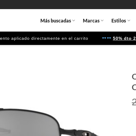
Más buscadas
Marcas
Estilos
 aplicado directamente en el carrito
50% dto 2ª u
C
Gafas
de sol
que
quiero