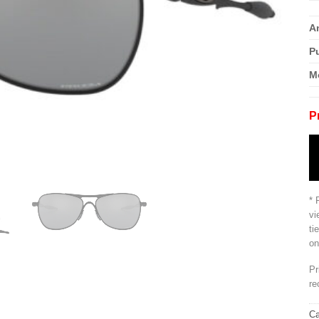
A
P
M
P
* 
vi
ti
on
Pr
re
Ca