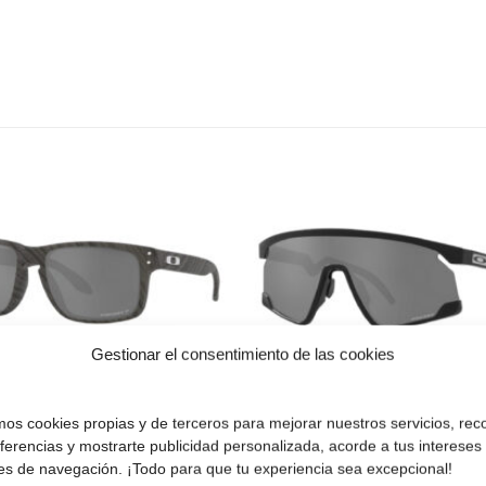
Gafas
de sol
que
quiero
Gestionar el consentimiento de las cookies
Oakley OO9102
Oakley Bxtr OO9
02W9 55 Holbrook
928001
amos cookies propias y de terceros para mejorar nuestros servicios, rec
eferencias y mostrarte publicidad personalizada, acorde a tus intereses
polarizadas
El
172.00
€
112.00
€
es de navegación. ¡Todo para que tu experiencia sea excepcional!
precio
El
El