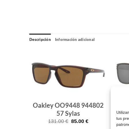
Descripción
Información adicional
Gafas
Gafas
de sol
de sol
que
que
quiero
quiero
 OO9449
Oakley OO9448 944802
0
57 Sylas
91
Utiliz
tus pr
El
El
El
0
€
131.00
€
85.00
€
patron
o
precio
precio
precio