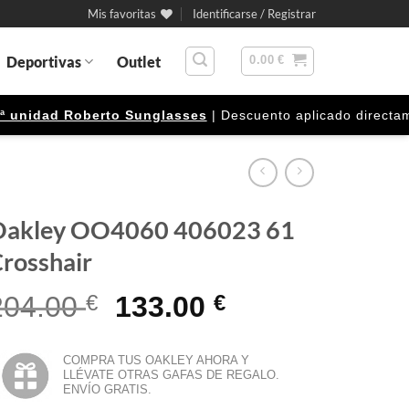
Mis favoritas
Identificarse / Registrar
Deportivas
Outlet
0.00
€
nidad Roberto Sunglasses
| Descuento aplicado directamente
Oakley OO4060 406023 61
rosshair
El
El
204.00
€
133.00
€
precio
precio
original
actual
COMPRA TUS OAKLEY AHORA Y
LLÉVATE OTRAS GAFAS DE REGALO.
era:
es:
ENVÍO GRATIS.