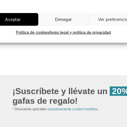
212.00
€
138.00
€
original
precio
precio
era:
¡Comprar!
original
actual
172.00 €
era:
es:
¡Comprar!
212.00 €.
138.00 €.
Aceptar
Denegar
Ver preferenci
Pruébatelas
Política de cookies
Aviso legal y política de privacidad
Pruébatelas
¡Suscríbete y llévate un
20%
gafas de regalo!
* Descuento aplicable
exclusivamente a estos modelos.