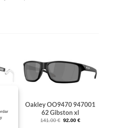
Gafas
Gafas
de sol
de sol
que
que
quiero
quiero
280
Oakley OO9470 947001
62 Gibston xl
ordar
 y
El
El
El
141.00
€
92.00
€
precio
precio
precio