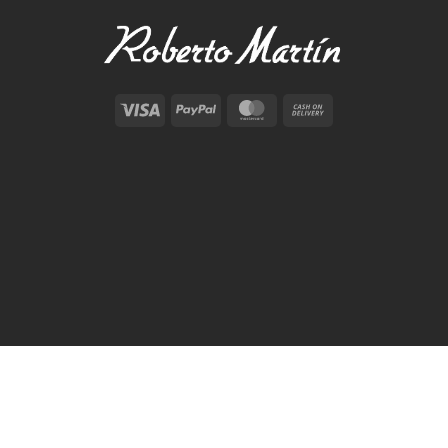
Visa
PayPal
MasterCard
Cash
On
Delivery