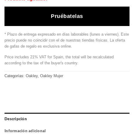
Pruébatelas
* Plazo de entrega expresado en días laborables (lunes a viernes). Este
precio puede no coincidir con el de nuestras tiendas físicas. La oferta
de gafas de regalo es exclusiva online.
Price includes 21% VAT for Spain, the total will be recalculated
according to the tax of the buyer's country.
Categorías:
Oakley
,
Oakley Mujer
Descripción
Información adicional