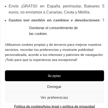
Envío ¡GRATIS! en España peninsular, Baleares 5
euros, no enviamos a Canarias, Ceuta y Melilla.
Gastos por gestión en cambios y devoluciones
: 7
euros, 11 Baleares.
Gestionar el consentimiento de
las cookies
Dispones de 14 días para cambios y devoluciones.
Gafas originales procedentes del distribuidor oficial
Utilizamos cookies propias y de terceros para mejorar nuestros
para España, no de importadores paralelos. Las gafas
servicios, recordar tus preferencias y mostrarte publicidad
personalizada, acorde a tus intereses y patrones de navegación.
se suministran con los accesorios que provee el
¡Todo para que tu experiencia sea excepcional!
fabricante y cuentan con 2 años de garantía.
Recibe tus gafas de sol en casa en 3 o 4 días
(laborables de lunes a viernes, sábados no hay envíos
Aceptar
ni entregas, disponibilidad de cada modelo indicada en
Denegar
la ficha de producto).
Te llevas unas gafas gratis con tu pedido, añade el
Ver preferencias
modelo que desees de la sección de
gafas de regalo
.
Política de cookies
Aviso legal y política de privacidad