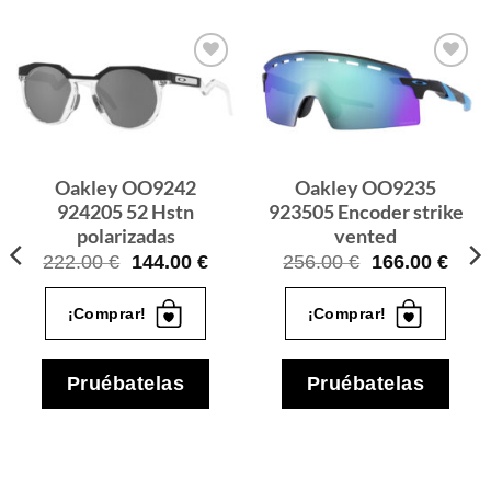
Gafas
Gafas
de sol
de sol
que
que
quiero
quiero
Oakley OO9242
Oakley OO9235
924205 52 Hstn
923505 Encoder strike
polarizadas
vented
cio
El
El
El
El
222.00
€
144.00
€
256.00
€
166.00
€
ual
precio
precio
precio
prec
original
actual
original
actua
.00 €.
¡Comprar!
¡Comprar!
era:
es:
era:
es:
222.00 €.
144.00 €.
256.00 €.
166.
Pruébatelas
Pruébatelas