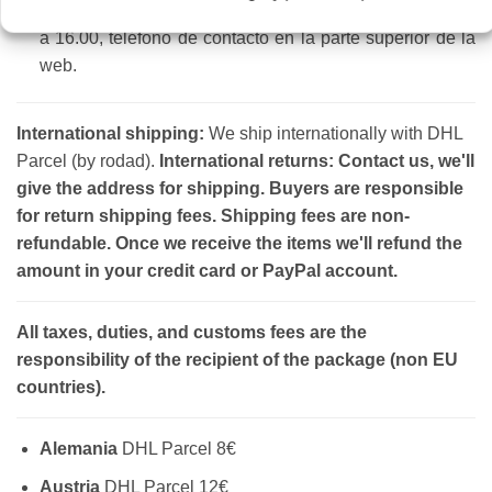
Horario de atención al público: Lunes a viernes de 8.30
a 16.00, teléfono de contacto en la parte superior de la
web.
International shipping:
We ship internationally with DHL
Parcel (by rodad).
International returns: Contact us, we'll
give the address for shipping. Buyers are responsible
for return shipping fees. Shipping fees are non-
refundable. Once we receive the items we'll refund the
amount in your credit card or PayPal account.
All taxes, duties, and customs fees are the
responsibility of the recipient of the package (non EU
countries).
Alemania
DHL Parcel 8€
Austria
DHL Parcel 12€