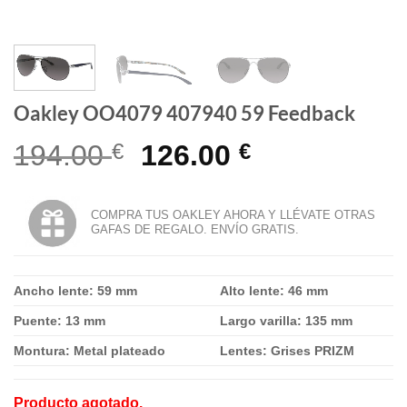
Oakley OO4079 407940 59 Feedback
El
El
194.00
€
126.00
€
precio
precio
original
actual
COMPRA TUS OAKLEY AHORA Y LLÉVATE OTRAS
GAFAS DE REGALO. ENVÍO GRATIS.
era:
es:
194.00 €.
126.00 €.
Ancho lente: 59 mm
Alto lente: 46 mm
Puente: 13 mm
Largo varilla: 135 mm
Montura: Metal plateado
Lentes: Grises PRIZM
Producto agotado.