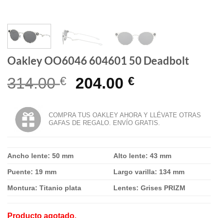
Oakley OO6046 604601 50 Deadbolt
El
El
314.00
€
204.00
€
precio
precio
original
actual
COMPRA TUS OAKLEY AHORA Y LLÉVATE OTRAS
GAFAS DE REGALO. ENVÍO GRATIS.
era:
es:
314.00 €.
204.00 €.
Ancho lente: 50 mm
Alto lente: 43 mm
Puente: 19 mm
Largo varilla: 134 mm
Montura: Titanio plata
Lentes: Grises PRIZM
Producto agotado.