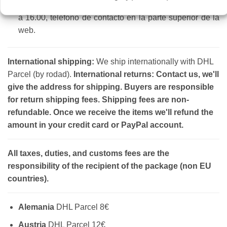
Horario de atención al público: Lunes a viernes de 8.30
a 16.00, teléfono de contacto en la parte superior de la
web.
International shipping:
We ship internationally with DHL
Parcel (by rodad).
International returns: Contact us, we'll
give the address for shipping. Buyers are responsible
for return shipping fees. Shipping fees are non-
refundable. Once we receive the items we'll refund the
amount in your credit card or PayPal account.
All taxes, duties, and customs fees are the
responsibility of the recipient of the package (non EU
countries).
Alemania
DHL Parcel 8€
Austria
DHL Parcel 12€