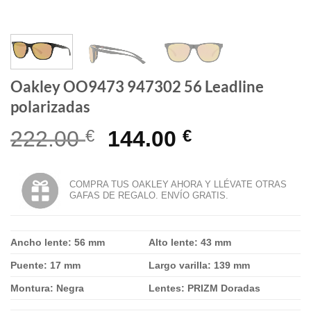
Oakley OO9473 947302 56 Leadline
polarizadas
El
El
222.00
€
144.00
€
precio
precio
original
actual
COMPRA TUS OAKLEY AHORA Y LLÉVATE OTRAS
GAFAS DE REGALO. ENVÍO GRATIS.
era:
es:
222.00 €.
144.00 €.
Ancho lente: 56 mm
Alto lente: 43 mm
Puente: 17 mm
Largo varilla: 139 mm
Montura: Negra
Lentes: PRIZM Doradas