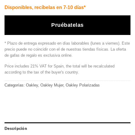
Disponibles, recíbelas en 7-10 días*
Pruébatelas
* Plazo de entrega expresado en días laborables (lunes a viernes). Este
precio puede no coincidir con el de nuestras tiendas físicas. La oferta
de gafas de regalo es exclusiva online.
Price includes 21% VAT for Spain, the total will be recalculated
according to the tax of the buyer's country.
Categorías:
Oakley
,
Oakley Mujer
,
Oakley Polarizadas
Descripción