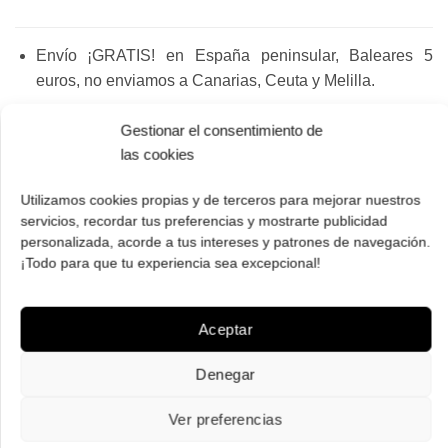
Envío ¡GRATIS! en España peninsular, Baleares 5
euros, no enviamos a Canarias, Ceuta y Melilla.
Gastos por gestión en cambios y devoluciones
: 7
Gestionar el consentimiento de
euros, 11 Baleares.
las cookies
Dispones de 14 días para cambios y devoluciones.
Utilizamos cookies propias y de terceros para mejorar nuestros
Gafas originales procedentes del distribuidor oficial
servicios, recordar tus preferencias y mostrarte publicidad
para España, no de importadores paralelos. Las gafas
personalizada, acorde a tus intereses y patrones de navegación.
se suministran con los accesorios que provee el
¡Todo para que tu experiencia sea excepcional!
fabricante y cuentan con 2 años de garantía.
Recibe tus gafas de sol en casa en 3 o 4 días
Aceptar
(laborables de lunes a viernes, sábados no hay envíos
ni entregas, disponibilidad de cada modelo indicada en
Denegar
la ficha de producto).
Ver preferencias
Te llevas unas gafas gratis con tu pedido, añade el