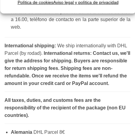
modelo que desees de la sección de
gafas de regalo
.
Política de cookies
Aviso legal y política de privacidad
Horario de atención al público: Lunes a viernes de 8.30
a 16.00, teléfono de contacto en la parte superior de la
web.
International shipping:
We ship internationally with DHL
Parcel (by rodad).
International returns: Contact us, we'll
give the address for shipping. Buyers are responsible
for return shipping fees. Shipping fees are non-
refundable. Once we receive the items we'll refund the
amount in your credit card or PayPal account.
All taxes, duties, and customs fees are the
responsibility of the recipient of the package (non EU
countries).
Alemania
DHL Parcel 8€