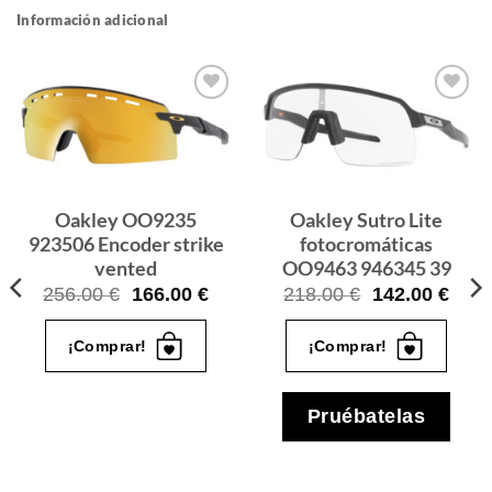
Información adicional
Gafas
Gafas
de sol
de sol
que
que
quiero
quiero
Oakley OO9235
Oakley Sutro Lite
923506 Encoder strike
fotocromáticas
vented
OO9463 946345 39
El
El
El
El
256.00
€
166.00
€
218.00
€
142.00
€
cio
precio
precio
precio
prec
ual
original
actual
original
actua
¡Comprar!
¡Comprar!
era:
es:
era:
es:
.00 €.
256.00 €.
166.00 €.
218.00 €.
142.
Pruébatelas