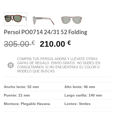
Persol PO0714 24/31 52 Folding
El
El
305.00
€
210.00
€
precio
precio
original
actual
COMPRA TUS PERSOL AHORA Y LLÉVATE OTRAS
GAFAS DE REGALO. ENVÍO GRATIS. NO DUDES EN
era:
es:
CONSULTARNOS SI NO ENCUENTRAS EL COLOR O
MODELO QUE BUSCAS.
305.00 €.
210.00 €.
Ancho lente: 52 mm
Alto lente: 46 mm
Puente: 21 mm
Largo varilla: 140 mm
Montura: Plegable Havana
Lentes: Verdes