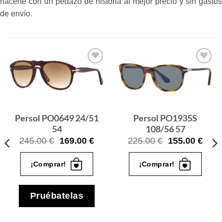
hacerte con un pedazo de historia al mejor precio y sin gastos
de envío.
Gafas
Gafas
de sol
de sol
que
que
quiero
quiero
Persol PO0649 24/51
Persol PO1935S
54
108/56 57
El
El
El
El
245.00
€
169.00
€
225.00
€
155.00
€
cio
precio
precio
precio
prec
ual
original
actual
original
actua
¡Comprar!
¡Comprar!
era:
es:
era:
es:
.00 €.
245.00 €.
169.00 €.
225.00 €.
155.
Pruébatelas