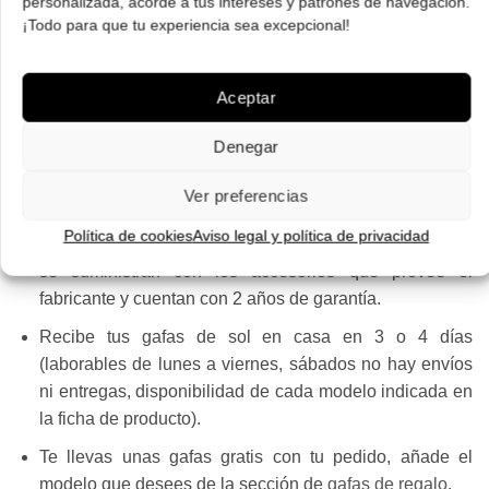
personalizada, acorde a tus intereses y patrones de navegación.
¡Todo para que tu experiencia sea excepcional!
Envío ¡GRATIS! en España peninsular, Baleares 5
euros, no enviamos a Canarias, Ceuta y Melilla.
Aceptar
Gastos por gestión en cambios y devoluciones
: 7
euros, 11 Baleares.
Denegar
Dispones de 14 días para cambios y devoluciones.
Ver preferencias
Gafas originales procedentes del distribuidor oficial
Política de cookies
Aviso legal y política de privacidad
para España, no de importadores paralelos. Las gafas
se suministran con los accesorios que provee el
fabricante y cuentan con 2 años de garantía.
Recibe tus gafas de sol en casa en 3 o 4 días
(laborables de lunes a viernes, sábados no hay envíos
ni entregas, disponibilidad de cada modelo indicada en
la ficha de producto).
Te llevas unas gafas gratis con tu pedido, añade el
modelo que desees de la sección de
gafas de regalo
.