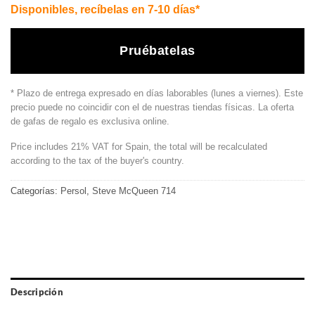
Disponibles, recíbelas en 7-10 días*
Pruébatelas
* Plazo de entrega expresado en días laborables (lunes a viernes). Este
precio puede no coincidir con el de nuestras tiendas físicas. La oferta
de gafas de regalo es exclusiva online.
Price includes 21% VAT for Spain, the total will be recalculated
according to the tax of the buyer's country.
Categorías:
Persol
,
Steve McQueen 714
Descripción