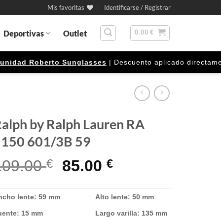
Mis favoritas
Identificarse / Registrar
Deportivas
Outlet
0.00
€
ad Roberto Sunglasses
| Descuento aplicado directamente en 
alph by Ralph Lauren RA
5150 601/3B 59
El
El
109.00
€
85.00
€
precio
precio
original
actual
ncho lente: 59 mm
Alto lente: 50 mm
era:
es:
uente: 15 mm
Largo varilla: 135 mm