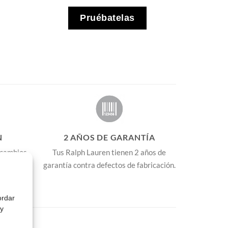
Pruébatelas
N
2 AÑOS DE GARANTÍA
 cambios
Tus Ralph Lauren tienen 2 años de
 + Info
.
garantía contra defectos de fabricación.
ordar
 y