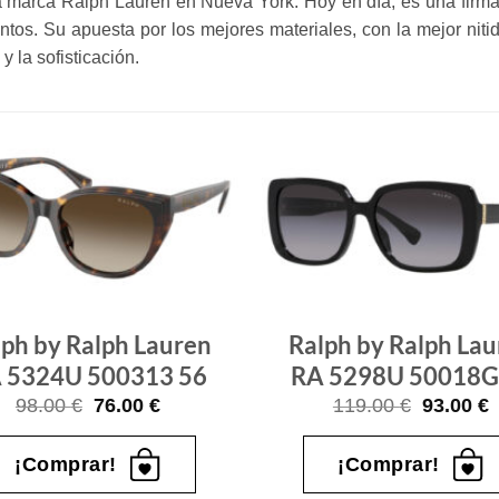
a marca Ralph Lauren en Nueva York. Hoy en día, es una firma
tos. Su apuesta por los mejores materiales, con la mejor nit
y la sofisticación.
Gafas
de sol
que
quiero
lph by Ralph Lauren
Ralph by Ralph Lau
 5324U 500313 56
RA 5298U 50018G
El
El
El
E
98.00
€
76.00
€
119.00
€
93.00
€
precio
precio
precio
p
original
actual
original
a
era:
es:
era:
e
¡Comprar!
¡Comprar!
98.00 €.
76.00 €.
119.00 €
9