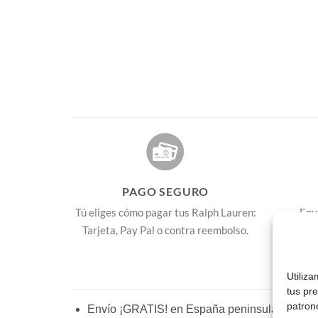
s
PAGO SEGURO
Tú eliges cómo pagar tus Ralph Lauren:
Env
Tarjeta, Pay Pal o contra reembolso.
mayoría 
Utiliz
tus pr
patron
Envío ¡GRATIS! en España peninsular, Baleare