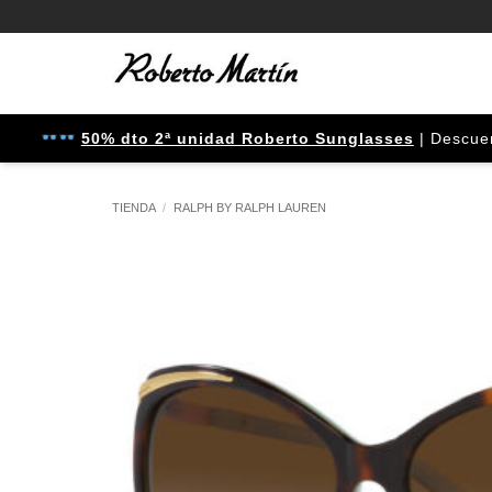
Saltar
al
contenido
50% dto 2ª unidad Roberto Sunglasses
| Descuento apl
TIENDA
/
RALPH BY RALPH LAUREN