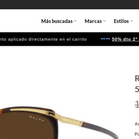
Más buscadas
Marcas
Estilos
icado directamente en el carrito
50% dto 2ª unid
R
Gafas
de sol
que
quiero
A
P