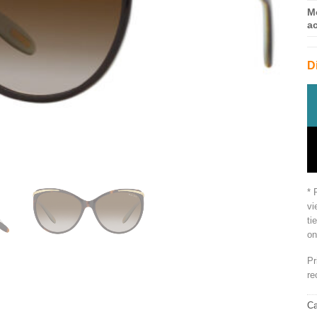
M
a
D
* 
vi
ti
on
Pr
re
Ca