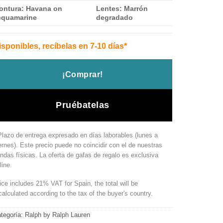
109.00 €.
85.00 €.
ontura:
Havana on
Lentes: Marrón
cquamarine
degradado
isponibles, recíbelas en 7-10 días*
¡Comprar!
Pruébatelas
Plazo de entrega expresado en días laborables (lunes a
ernes). Este precio puede no coincidir con el de nuestras
endas físicas. La oferta de gafas de regalo es exclusiva
line.
ice includes 21% VAT for Spain, the total will be
calculated according to the tax of the buyer's country.
tegoría:
Ralph by Ralph Lauren