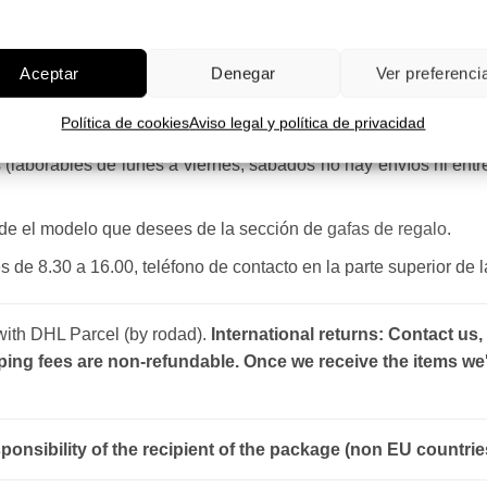
ones
: 7 euros, 11 Baleares.
ones.
Aceptar
Denegar
Ver preferenci
r oficial para España, no de importadores paralelos. Las gafas
Política de cookies
Aviso legal y política de privacidad
s (laborables de lunes a viernes, sábados no hay envíos ni ent
ñade el modelo que desees de la sección de
gafas de regalo
.
s de 8.30 a 16.00, teléfono de contacto en la parte superior de 
 with DHL Parcel (by rodad).
International returns: Contact us,
ping fees are non-refundable. Once we receive the items we'
sponsibility of the recipient of the package (non EU countrie