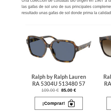
Una colección de corbatas dio origen en 1967 a l
las gafas de sol uno de sus principales complemen
resultado unas gafas de sol donde prima la calidad 
Gafas
Gafas
de sol
de sol
que
que
quiero
quiero
Lauren
Ralph by Ralph Lauren
Ra
3 56
RA 5304U 513480 57
RA
El
El
El
0
€
109.00
€
85.00
€
o
precio
precio
precio
al
actual
original
actual
es:
era:
es:
¡Comprar!
€.
76.00 €.
109.00 €.
85.00 €.