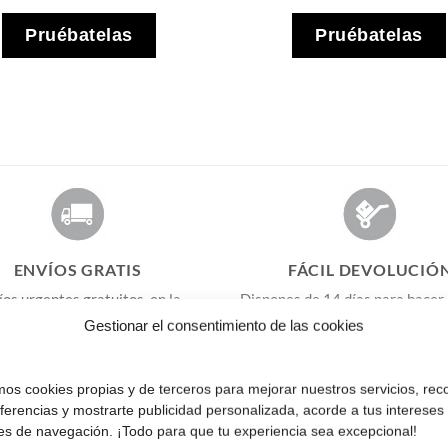
Pruébatelas
Pruébatelas
ENVÍOS GRATIS
FÁCIL DEVOLUCIÓ
íos urgentes gratuitos, en la
Dispones de 14 días para hacer
de los casos, recibirás tus gafas
o devoluciones.
Click aquí para
Gestionar el consentimiento de las cookies
en 3-4 días laborables.
amos cookies propias y de terceros para mejorar nuestros servicios, rec
eferencias y mostrarte publicidad personalizada, acorde a tus intereses
es de navegación. ¡Todo para que tu experiencia sea excepcional!
s 5 euros, no enviamos a Canarias, Ceuta y Melilla.